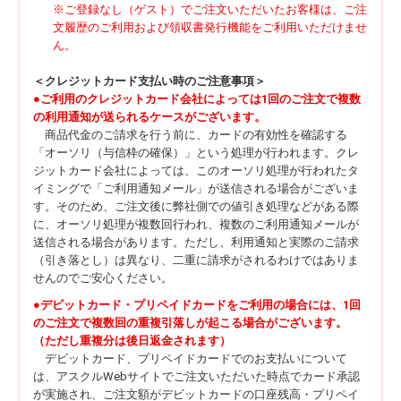
※ご登録なし（ゲスト）でご注文いただいたお客様は、ご注
文履歴のご利用および領収書発行機能をご利用いただけませ
ん。
＜クレジットカード支払い時のご注意事項＞
●ご利用のクレジットカード会社によっては1回のご注文で複数
の利用通知が送られるケースがございます。
商品代金のご請求を行う前に、カードの有効性を確認する
「オーソリ（与信枠の確保）」という処理が行われます。クレ
ジットカード会社によっては、このオーソリ処理が行われたタ
イミングで「ご利用通知メール」が送信される場合がございま
す。そのため、ご注文後に弊社側での値引き処理などがある際
に、オーソリ処理が複数回行われ、複数のご利用通知メールが
送信される場合があります。ただし、利用通知と実際のご請求
（引き落とし）は異なり、二重に請求がされるわけではありま
せんのでご安心ください。
●デビットカード・プリペイドカードをご利用の場合には、1回
のご注文で複数回の重複引落しが起こる場合がございます。
（ただし重複分は後日返金されます）
デビットカード、プリペイドカードでのお支払いについて
は、アスクルWebサイトでご注文いただいた時点でカード承認
が実施され、ご注文額がデビットカードの口座残高・プリペイ