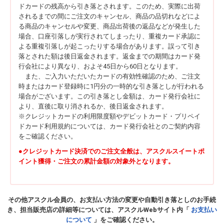
ドカードの残高から引き落とされます。このため、実際に出荷
されるまでの間にご注文のキャンセル、商品の品切れなどによ
る商品のキャンセルや変更、商品出荷後の返品などが発生した
場合、口座引落しが実行されてしまったり、重複カード承認に
よる重複引落しが起こったりする場合があります。誤って引き
落とされた額は後日返金されます。返金までの期間はカード発
行会社により異なり、およそ45日から60日となります。
また、ご入力いただいたカードの有効性確認のため、ご注文
時またはカード登録時に1円分の一時的な引き落としが行われる
場合がございます。この引き落とし金額は、カード発行会社に
より、直後に取り消されるか、後日返金されます。
※クレジットカードの利用限度額やデビットカード・プリペイ
ドカード利用規約については、カード発行会社とのご契約内容
をご確認ください。
●クレジットカード決済でのご注文全般は、アスクルスイートポ
イント獲得・ご注文の累計金額の対象外となります。
その他アスクル会員の、お支払い方法の変更や自動引き落としのお手続
き、担当販売店の詳細等については、アスクルWebサイト内「
お支払い
について
」をご確認ください。