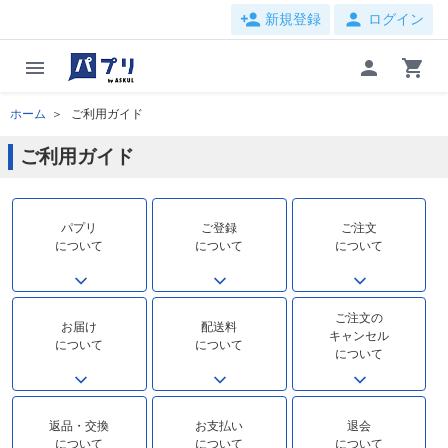
person_add
person
新規登録
ログイン
menu
person
shopping_cart
ホーム
ご利用ガイド
ご利用ガイド
パプリ
ご登録
ご注文
について
について
について
ご注文の
お届け
配送料
キャンセル
について
について
について
返品・交換
お支払い
退会
について
について
について