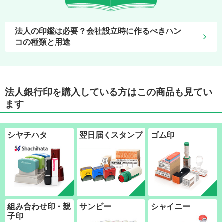
法人の印鑑は必要？会社設立時に作るべきハン
コの種類と用途
法人銀行印を購入している方はこの商品も見てい
ます
シヤチハタ
翌日届くスタンプ
ゴム印
組み合わせ印・親
サンビー
シャイニー
子印