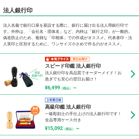
法人銀行印
法人名義で銀行口座を新設する際に、銀行に届け出る法人用銀行印で
す。外枠は、「会社名・団体名」など、内枠は「銀行之印」が一般的。
偽造防止のため、複雑な「印相体」での作成がオススメ。代表者印・法
人実印と区別するために、ワンサイズ小さめで作るのがオススメ。
スピード印鑑 法人銀行印
法人銀行印を高品質でオーダーメイド！お
急ぎでも安心の翌日お届け！
¥6,499
～
（税込）
高級印鑑 法人銀行印
一級彫刻士の手仕上げの法人銀行印です！
全品専用ケース付き
¥15,092
～
（税込）