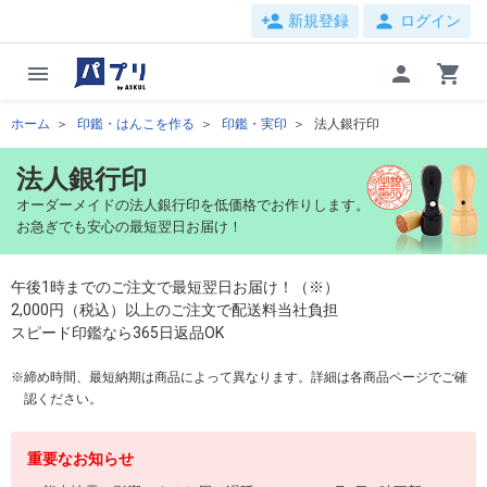
person_add
person
新規登録
ログイン
menu
person
shopping_cart
ホーム
印鑑・はんこを作る
印鑑・実印
法人銀行印
法人銀行印
オーダーメイドの法人銀行印を低価格でお作りします。
お急ぎでも安心の最短翌日お届け！
午後1時までのご注文で最短翌日お届け！（※）
2,000円（税込）以上のご注文で配送料当社負担
スピード印鑑なら365日返品OK
締め時間、最短納期は商品によって異なります。詳細は各商品ページでご確
認ください。
重要なお知らせ