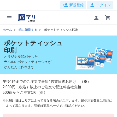
person_add
person
新規登録
ログイン
menu
person
shopping_cart
ホーム
紙に印刷する
ポケットティッシュ印刷
ポケットティッシュ
印刷
オリジナル印刷をした
ラベルのポケットティッシュが
かんたんに作れます！
午後1時までのご注文で最短4営業日後お届け！（※）
2,000円（税込）以上のご注文で配送料当社負担
500個からご注文OK!（※）
お届け日はエリアによって異なる場合がございます。最少注文数量は商品に
よって異なります。詳細は商品ページでご確認ください。