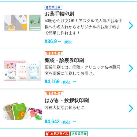
お薬手帳印刷
50冊から注文OK！アスクルで人気のお薬手
帳への名入れからオリジナルのお薬手帳ま
で簡単に作れます！
¥36.9～
（税込）
薬袋・診察券印刷
薬袋印刷では、病院・クリニック名や薬局
名を薬袋に印刷してお届け。
¥4,169
～
（税込）
はがき・挨拶状印刷
各種大切なお知らせに
¥4,642
～
（税込）