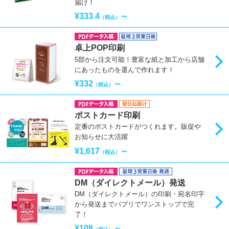
届け！
¥333.4
～
（税込）
卓上POP印刷
5部から注文可能！豊富な紙と加工から店舗
にあったものを選んで作れます！
¥332
～
（税込）
ポストカード印刷
定番のポストカードがつくれます。販促や
お知らせに大活躍
¥1,617
～
（税込）
DM（ダイレクトメール）発送
DM（ダイレクトメール）の印刷・宛名印字
から発送までパプリでワンストップで完
了！
¥108
～