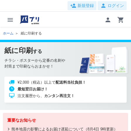
person_add
person
新規登録
ログイン
menu
person
shopping_cart
ホーム
紙に印刷する
紙に印刷
する
チラシ・ポスターから定番の名刺や
封筒まで印刷ならおまかせ！
¥2,000（税込）以上で
配送料当社負担！
最短翌日お届け！
注文履歴から、
カンタン再注文！
重要なお知らせ
熊本地震の影響によるお届け遅延について（8月4日 9時更新）