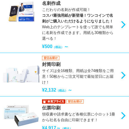
名刺作成
こだわりの名刺が作成可能！
コスパ最強用紙が新登場！ワンコインで名
刺がご購入いただけるようになりました！
Web上のテンプレートを使って誰でも簡単
に名刺を作成できます。用紙も30種類から
選べる！
¥500
～
（税込）
封筒印刷
サイズは全16種類、用紙は全74種類をご用
意！50枚からご注文可能で最短翌日にお届
け！
¥2,132
～
（税込）
伝票印刷
領収書や請求書など各種伝票に小ロット1冊
から社名を自由に印刷できます！
¥4,917～
（税込）