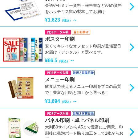
会議やセミナー資料・報告書などA4の資料
をホッチキス留め製本してお届け
¥1,623
～
（税込）
ポスター印刷
安くてキレイなオフセット印刷が登場翌日
お届け（デジタル）と選べます。
¥66.5
～
（税込）
メニュー印刷
飲食店で使えるメニュー印刷をプロの品質
で！豊富な用紙と加工から選べる！
¥1,694
～
（税込）
パネル印刷・卓上パネル印刷
大判B0サイズからA5まで豊富にご用意。印
刷後に発泡ボード貼り加工をして1枚からお