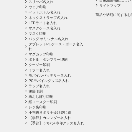
自由編集機能につい
スリッパ名入れ
サイトマップ
ウェア印刷
ペットボトル名入れ
商品や納期に関するお
ネックストラップ名入れ
LEDライト名入れ
マスクケース名入れ
マスク印刷
バッグ オリジナル名入れ
タブレットPCケース・ポーチ名入
れ
マグカップ印刷
ボトル・タンブラー印刷
クージー印刷
ミラー名入れ
モバイルバッテリー名入れ
PCモバイルグッズ名入れ
ラップ名入れ
箸袋印刷
紙おしぼり印刷
紙コースター印刷
レジ袋印刷
小判抜きポリ手提げ袋印刷
【季節】カレンダー名入れ
【季節】うちわ&冷却グッズ名入れ