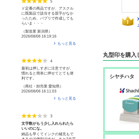
5
ド定番の商品ですが、アスクル
に既製品で該当する苗字がなか
ったため、パプリで作成しても
スタン
クイックスタン
Xスタンパー丸型
らいま・・・
16mm丸
パー丸型25mm丸
印25号（短柄）
（
製造業
新潟県
）
2026/08/06 16:19:16
もっと見る
丸型印を購入
4
最初は押しすぎに注意ですが、
慣れると簡単に押せてとても便
シヤチハタ
利です。
（
商社・卸売業
愛知県
）
2026/08/06 16:11:03
もっと見る
3
文字数がもう少し入れられたら
いいのにな。
納品も早くてインクの補充もで
きるので便利ですが、あと2文字