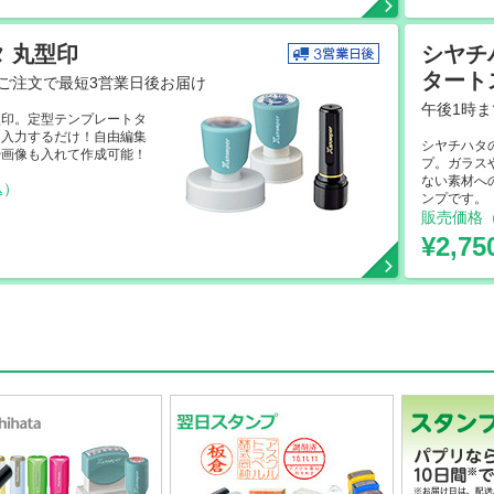
 丸型印
シヤチ
タート
ご注文で最短3営業日後お届け
午後1時
型印。定型テンプレートタ
を入力するだけ！自由編集
シヤチハタ
や画像も入れて作成可能！
プ。ガラス
ない素材へ
込）
ンプです。
～
販売価格
¥2,7