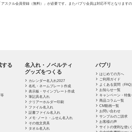
「アスクル会員登録（無料）」が必要です。またパプリ会員は対応不可となりますの
成する
名入れ・ノベルティ
パプリ
グッズをつくる
はじめての方へ
ご利用ガイド
カレンダー名入れ2027
よくある質問（FAQ
名札・ネームプレート作成
お知らせ一覧
表示板・サインプレート作成
ス等
キャンペーン・特集
筆記具名入れ
商品コラム一覧
クリアーホルダー印刷
CM動画一覧
ファイル名入れ
お問い合わせ
証書ファイル名入れ
サンプルのご請求
メモ･ノート・ふせん名入れ
お客様の声
その他文房具
サイトの便利な使い
タオル名入れ