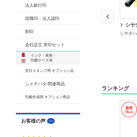
法人銀行印
役職印・法人認印
シヤ
Prev
割印
シヤチハ
会社設立 実印セット
インク・朱肉・
印鑑ケース等
翌日スタンプ用 オプション品
シャチハタ 関連商品
ランキング
印鑑作成用 オプション商品
お客様の声