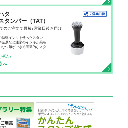
ハタ
スタンパー（TAT）
までのご注文で最短7営業日後お届け
の特殊インキを使ったスタン
や金属など通常のインキが乗ら
のなつ印ができる画期的なスタ
（税込）
50～