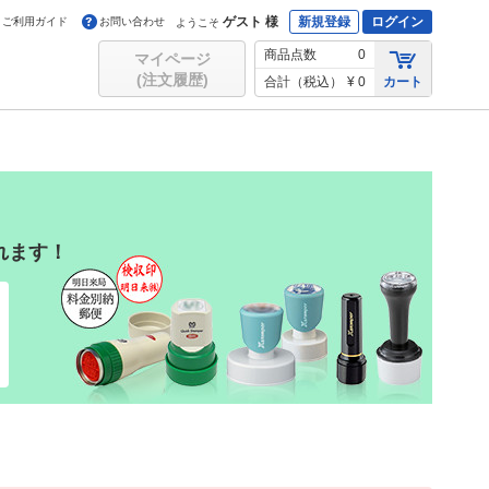
ゲスト 様
新規登録
ログイン
ご利用ガイド
お問い合わせ
ようこそ
商品点数
0
マイページ
(注文履歴)
合計（税込）
¥ 0
カート
れます！