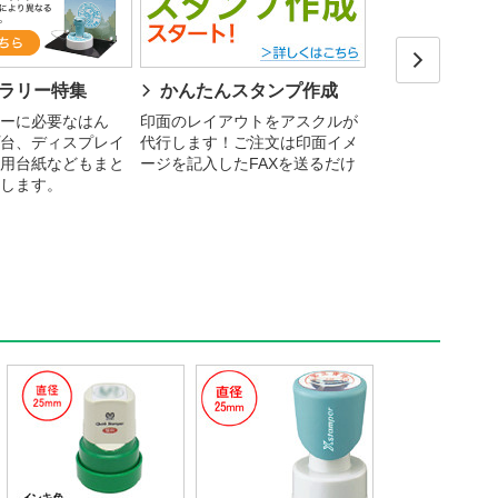
ラリー特集
かんたんスタンプ作成
起業・会社
Next
す！
ーに必要なはん
印面のレイアウトをアスクルが
台、ディスプレイ
代行します！ご注文は印面イメ
会社設立時に必要
用台紙などもまと
ージを記入したFAXを送るだけ
実印や住所印など
します。
アスクルなら短納
まとめて揃う！