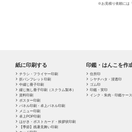
お見積り依頼には
紙に印刷する
印鑑・はんこを作
チラシ・フライヤー印刷
住所印
折パンフレット印刷
シヤチハタ・浸透印
中綴じ冊子印刷
ゴム印
綴じ無し冊子印刷（スクラム製本）
印鑑・実印
資料印刷
インク・朱肉・印鑑ケー
ポスター印刷
パネル印刷・卓上パネル印刷
メニュー印刷
卓上POP印刷
はがき・ポストカード・挨拶状印刷
【季節】残暑見舞い印刷