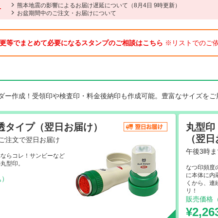
熊本地震の影響によるお届け遅延について（8月4日 9時更新）
せ
お盆期間中のご注文・お届けについて
更等でまとめて必要になるスタンプのご相談はこちら
※リストでのご依
ダー作成！受領印や検査印・料金後納印も作成可能。豊富なサイズをご
浸透タイプ（翌日お届け）
丸型印
（翌日
のご注文で翌日お届け
午後3時
ぶならコレ！サンビーなど
の丸型印。
なつ印頻度
に本体に内
込）
くから、連
～
リ！
販売価格
¥2,2