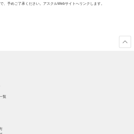
で、予めご了承ください。アスクルWebサイトへリンクします。
ページ
の先頭
へ戻る
）
一覧
方