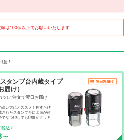
頼は100個以上でお願いいたします
用意！
 スタンプ台内蔵タイプ
お届け）
までのご注文で翌日お届け
の高い方にオススメ！押すたび
蔵されたスタンプ台に印面が付
続でなつ印しても印影がクッキ
（税込）
63～