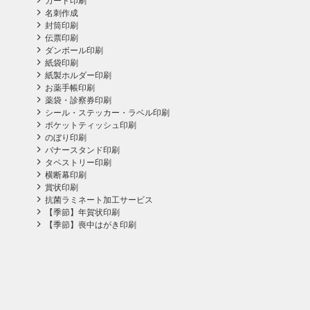
カード印刷
名刺作成
封筒印刷
伝票印刷
ダンボール印刷
紙袋印刷
紙製ホルダー印刷
お薬手帳印刷
薬袋・診察券印刷
シール・ステッカー・ラベル印刷
ポケットティッシュ印刷
のぼり印刷
バナースタンド印刷
タペストリー印刷
横断幕印刷
賞状印刷
抗菌ラミネート加工サービス
【季節】年賀状印刷
【季節】喪中はがき印刷