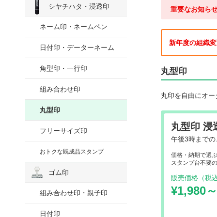
シヤチハタ・浸透印
重要なお知ら
ネーム印・ネームペン
新年度の組織変
日付印・データーネーム
角型印・一行印
丸型印
組み合わせ印
丸印を自由にオー
丸型印
丸型印 
フリーサイズ印
午後3時まで
おトクな既成品スタンプ
価格・納期で選
スタンプ台不要
ゴム印
販売価格（税
¥1,980
組み合わせ印・親子印
日付印