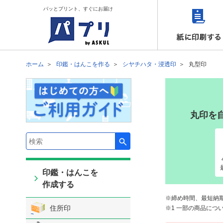
パッとプリント、すぐにお届け
ホーム
印鑑・はんこを作る
シヤチハタ・浸透印
丸型印
丸印を
検索キーワード入力
印鑑・はんこを
作成する
締め時間、最短納
住所印
1 一部の商品につ