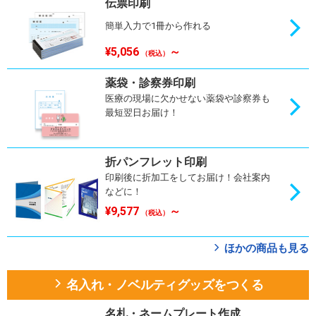
伝票印刷
簡単入力で1冊から作れる
¥5,056
～
（税込）
薬袋・診察券印刷
医療の現場に欠かせない薬袋や診察券も
最短翌日お届け！
折パンフレット印刷
印刷後に折加工をしてお届け！会社案内
などに！
¥9,577
～
（税込）
ほかの商品も見る
名入れ・ノベルティグッズをつくる
名札・ネームプレート作成