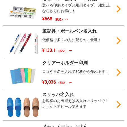
選べる印刷タイプと彫刻タイプ。5枚以上
ならさらにお得に！
¥668
～
（税込）
筆記具・ボールペン名入れ
低価格で多くの方に配るのに最適！
¥133.1
～
（税込）
クリアーホルダー印刷
ロゴや社名を入れて30枚から作れます！
¥3,036
～
（税込）
スリッパ名入れ
お客様のお出迎えは名入れスリッパで！
足元からアピールできます
メモ・ノート・ふせん