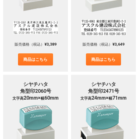
¥3,389
¥3,649
販売価格（税込）
販売価格（税込）
商品はこちら
商品はこちら
シヤチハタ
シヤチハタ
角型印2060号
角型印2471号
20mm×
60mm
24mm×
71mm
文字高
幅
文字高
幅