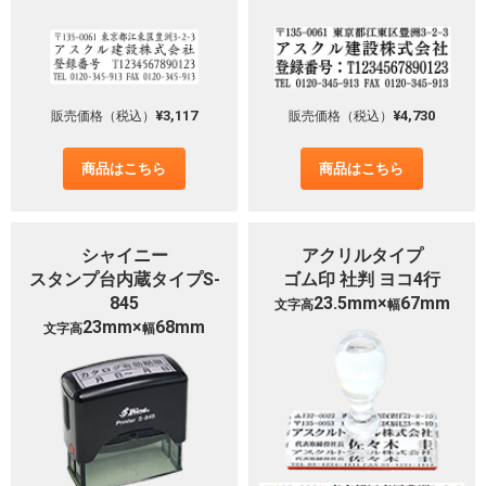
¥3,117
¥4,730
販売価格（税込）
販売価格（税込）
商品はこちら
商品はこちら
シャイニー
アクリルタイプ
スタンプ台内蔵タイプS-
ゴム印 社判 ヨコ4行
845
23.5mm×
67mm
文字高
幅
23mm×
68mm
文字高
幅