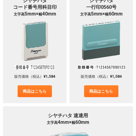
シヤチハタ
シヤチハタ
コード番号用科目印
一行印0560号
5mm×
40mm
5mm×
60mm
文字高
幅
文字高
幅
¥1,584
¥1,584
販売価格（税込）
販売価格（税込）
商品はこちら
商品はこちら
シヤチハタ 速達用
4mm×
60mm
文字高
幅