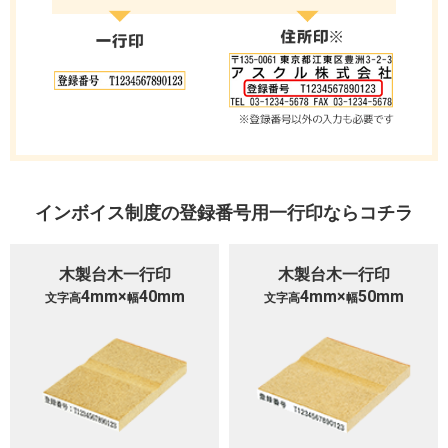
インボイス制度の登録番号用一行印ならコチラ
木製台木一行印
木製台木一行印
4mm×
40mm
4mm×
50mm
文字高
幅
文字高
幅