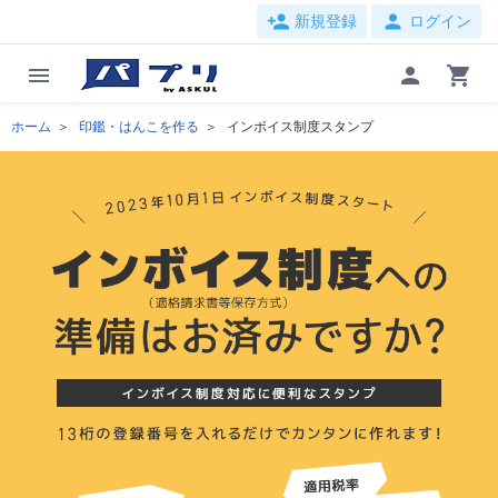
person_add
person
新規登録
ログイン
menu
person
shopping_cart
ホーム
印鑑・はんこを作る
インボイス制度スタンプ