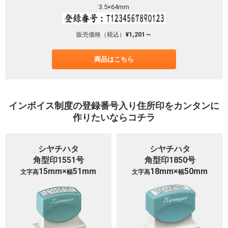
3.5×64mm
¥1,201～
販売価格（税込）
商品はこちら
インボイス制度の登録番号入り住所印をカンタンに
作りたいならコチラ
シヤチハタ
シヤチハタ
角型印1551号
角型印1850号
15mm×
51mm
18mm×
50mm
文字高
幅
文字高
幅