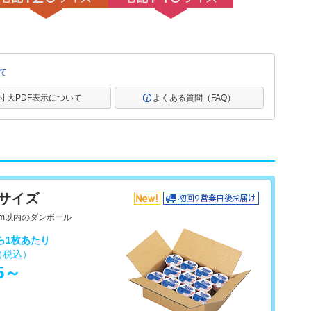
て
寸大PDF表示について
よくある質問（FAQ）
0サイズ
cm以内のダンボール
なら1枚あたり
（税込）
.5～