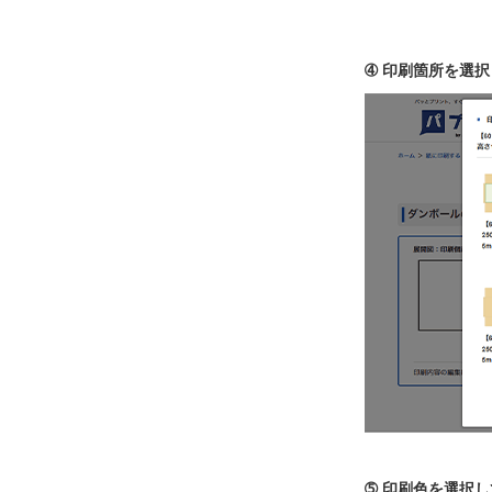
➃ 印刷箇所を選
➄ 印刷色を選択