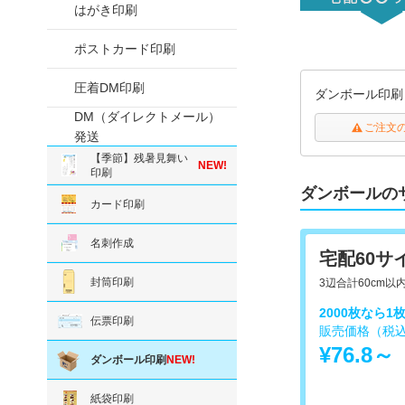
はがき印刷
ポストカード印刷
圧着DM印刷
ダンボール印刷
DM（ダイレクトメール）
ご注文
発送
【季節】残暑見舞い
NEW!
印刷
ダンボールの
カード印刷
名刺作成
宅配60サ
封筒印刷
3辺合計60cm
2000枚なら1
伝票印刷
販売価格（税
¥76.8～
ダンボール印刷
NEW!
紙袋印刷