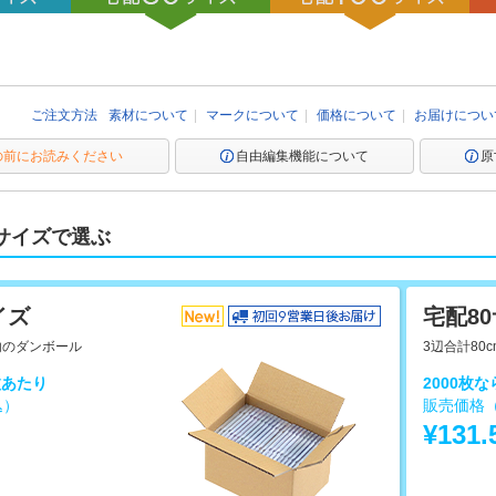
ご注文方法
素材について
マークについて
価格について
お届けについ
の前にお読みください
自由編集機能について
原
サイズで選ぶ
イズ
宅配8
以内のダンボール
3辺合計80
枚あたり
2000枚
込）
販売価格
¥131