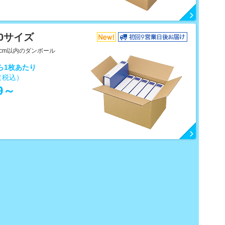
20サイズ
0cm以内のダンボール
なら1枚あたり
（税込）
.9～