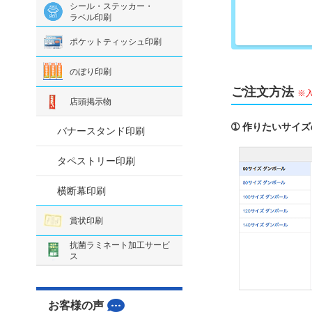
シール・ステッカー・
ラベル印刷
ポケットティッシュ印刷
のぼり印刷
ご注文方法
※
店頭掲示物
➀ 作りたいサイ
バナースタンド印刷
タペストリー印刷
横断幕印刷
賞状印刷
抗菌ラミネート加工サービ
ス
お客様の声