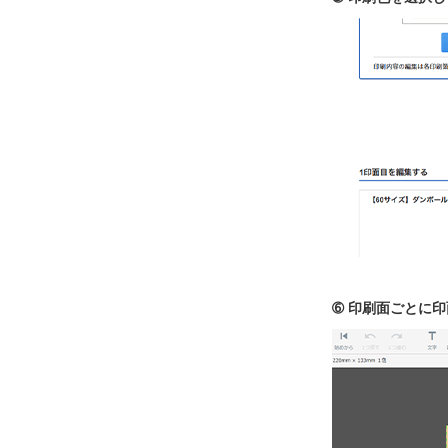
➅ 印刷面ごとに