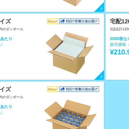
サイズ
宅配1
以内のダンボール
3辺合計12
枚あたり
2000枚
込）
販売価格
～
¥210
サイズ
以内のダンボール
枚あたり
込）
～