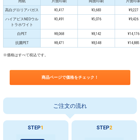
用紙
片面印刷
両面印刷
片面印
高白グロリアバガス
¥3,417
¥3,683
¥9,227
ハイアピスNEOウル
¥3,491
¥5,076
¥9,426
トラホワイト
白PET
¥8,068
¥8,142
¥14,176
抗菌PET
¥8,471
¥8,548
¥14,885
※価格はすべて税込です。
商品ページで価格をチェック！
ご注文の流れ
STEP
1
STEP
2