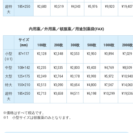
超特
185×250
¥2,683
¥3,519
¥4,343
¥5,976
¥9,920
¥19,407
大
内用薬／外用薬／頓服薬／用途別薬袋(FAX)
サイズ
(mm)
100枚
200枚
300枚
500枚
1000枚
2000枚
小型
87×117
¥2,128
¥2,348
¥2,553
¥2,950
¥3,894
¥7,029
(※1)
中型
108×142
¥2,235
¥2,535
¥2,830
¥3,403
¥4,769
¥8,509
大型
125×175
¥2,349
¥2,764
¥3,178
¥3,993
¥5,972
¥10,940
特大
150×210
¥2,513
¥3,090
¥3,654
¥4,800
¥7,567
¥14,063
超特
185×250
¥2,713
¥3,658
¥4,511
¥6,198
¥10,299
¥19,536
大
※価格はすべて税込です。
※1 小型サイズは頓服薬のみとなります。