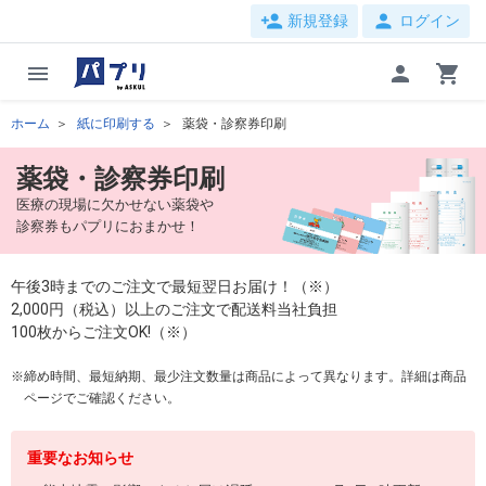
person_add
person
新規登録
ログイン
menu
person
shopping_cart
ホーム
紙に印刷する
薬袋・診察券印刷
薬袋・診察券印刷
医療の現場に欠かせない薬袋や
診察券もパプリにおまかせ！
午後3時までのご注文で最短翌日お届け！（※）
2,000円（税込）以上のご注文で配送料当社負担
100枚からご注文OK!（※）
締め時間、最短納期、最少注文数量は商品によって異なります。詳細は商品
ページでご確認ください。
重要なお知らせ