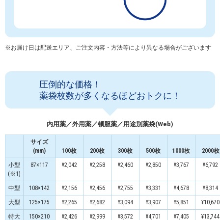
※お届け日は配送エリア、ご注文内容・方法等により異なる場合がございます
圧倒的な価格！
薬袋枚数が多くなるほどおトクに！
内用薬／外用薬／頓服薬／用途別薬袋(Web)
サイズ
(mm)
100枚
200枚
300枚
500枚
1000枚
2000枚
小型
87×117
¥2,042
¥2,258
¥2,460
¥2,850
¥3,767
¥6,792
(※1)
中型
108×142
¥2,156
¥2,456
¥2,755
¥3,331
¥4,678
¥8,314
大型
125×175
¥2,265
¥2,682
¥3,094
¥3,907
¥5,851
¥10,670
特大
150×210
¥2,426
¥2,999
¥3,572
¥4,701
¥7,405
¥13,744