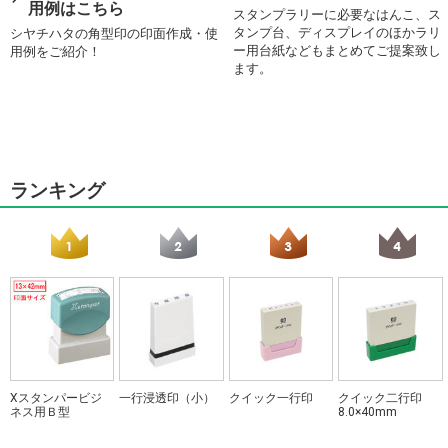
用例はこちら
スタンプラリーに必要なはんこ、ス
タンプ台、ディスプレイのほかラリ
シヤチハタの角型印の印面作成・使
ー用台紙などもまとめてご提案致し
用例をご紹介！
ます。
ランキング
Xスタンパービジ
一行浸透印（小）
クイック一行印
クイック二行印
ネス用Ｂ型
8.0×40mm