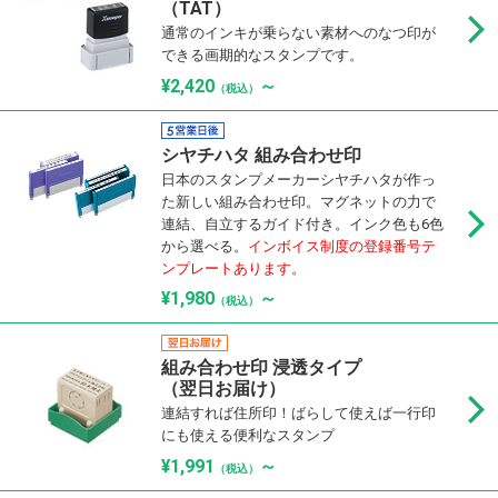
（TAT）
通常のインキが乗らない素材へのなつ印が
できる画期的なスタンプです。
¥2,420
～
（税込）
シヤチハタ 組み合わせ印
日本のスタンプメーカーシヤチハタが作っ
た新しい組み合わせ印。マグネットの力で
連結、自立するガイド付き。インク色も6色
から選べる。
インボイス制度の登録番号テ
ンプレートあります。
¥1,980
～
（税込）
組み合わせ印 浸透タイプ
（翌日お届け）
連結すれば住所印！ばらして使えば一行印
にも使える便利なスタンプ
¥1,991
～
（税込）