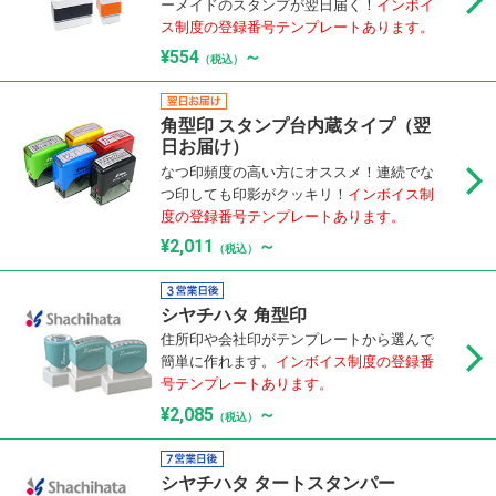
ーメイドのスタンプが翌日届く！
インボイ
ス制度の登録番号テンプレートあります。
¥554
～
（税込）
角型印 スタンプ台内蔵タイプ（翌
日お届け）
なつ印頻度の高い方にオススメ！連続でな
つ印しても印影がクッキリ！
インボイス制
度の登録番号テンプレートあります。
¥2,011
～
（税込）
シヤチハタ 角型印
住所印や会社印がテンプレートから選んで
簡単に作れます。
インボイス制度の登録番
号テンプレートあります。
¥2,085
～
（税込）
シヤチハタ タートスタンパー