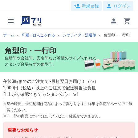
person_add
person
新規登録
ログイン
menu
person
shopping_cart
ホーム
印鑑・はんこを作る
シヤチハタ・浸透印
角型印・一行印
角型印・一行印
住所印や会社印、氏名印など希望のサイズで作れる
スタンプ台要らずの角型印。
午後3時までのご注文で>最短翌日お届け！（※）
2,000円（税込）以上のご注文で配送料当社負担
仕上がり確認できてカンタン安心！※1
締め時間、最短納期は商品によって異なります。詳細は各商品ページでご確
認ください。
1 一部の商品については、プレビュー確認ができません。
重要なお知らせ