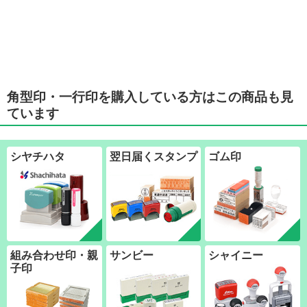
角型印・一行印を購入している方はこの商品も見
ています
シヤチハタ
翌日届くスタンプ
ゴム印
組み合わせ印・親
サンビー
シャイニー
子印