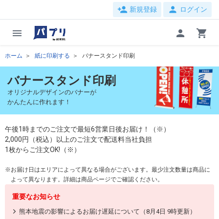
person_add
person
新規登録
ログイン
menu
person
shopping_cart
ホーム
紙に印刷する
バナースタンド印刷
バナースタンド印刷
オリジナルデザインのバナーが
かんたんに作れます！
午後1時までのご注文で最短6営業日後お届け！（※）
2,000円（税込）以上のご注文で配送料当社負担
1枚からご注文OK!（※）
お届け日はエリアによって異なる場合がございます。最少注文数量は商品に
よって異なります。詳細は商品ページでご確認ください。
重要なお知らせ
熊本地震の影響によるお届け遅延について（8月4日 9時更新）