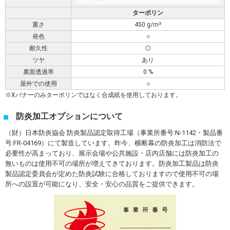
ターポリン
重さ
450 g/m²
発色
○
耐久性
◎
ツヤ
あり
裏面透過率
0 %
屋外での使用
○
Xバナーのみターポリンではなく合成紙を使用しております。
防炎加工オプションについて
（財）日本防炎協会 防炎製品認定取得工場（事業所番号:N-1142・製品番
号:FR-04169）にて製造しています。昨今、横断幕の防炎加工は消防法で
必要性が高まっており、展示会場や公共施設・店内店舗には防炎加工の
無いものは使用不可の場所が増えてきております。防炎加工製品は防炎
製品認定委員会が定めた防炎試験に合格しておりますので使用不可の場
所への設置が可能になり、安全・安心の品質をご提供できます。