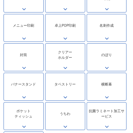
メニュー印刷
卓上POP印刷
名刺作成
クリアー
封筒
のぼり
ホルダー
バナースタンド
タペストリー
横断幕
ポケット
抗菌ラミネート加工サ
うちわ
ティッシュ
ービス