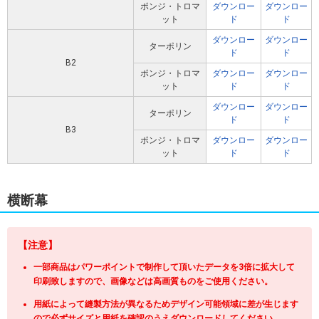
ポンジ・トロマ
ダウンロー
ダウンロー
ット
ド
ド
ダウンロー
ダウンロー
ターポリン
ド
ド
B2
ポンジ・トロマ
ダウンロー
ダウンロー
ット
ド
ド
ダウンロー
ダウンロー
ターポリン
ド
ド
B3
ポンジ・トロマ
ダウンロー
ダウンロー
ット
ド
ド
横断幕
【注意】
一部商品はパワーポイントで制作して頂いたデータを3倍に拡大して
印刷致しますので、画像などは高画質ものをご使用ください。
用紙によって縫製方法が異なるためデザイン可能領域に差が生じます
ので必ずサイズと用紙を確認のうえダウンロードしてください。