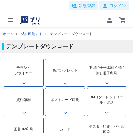
person_add
person
新規登録
ログイン
menu
person
shopping_cart
ホーム
紙に印刷する
テンプレートダウンロード
テンプレートダウンロード
チラシ・
中綴じ冊子印刷／綴じ
折パンフレット
フライヤー
無し冊子印刷
DM（ダイレクトメー
資料印刷
ポストカード印刷
ル）発送
ポスター印刷・パネル
圧着DM印刷
カード
印刷