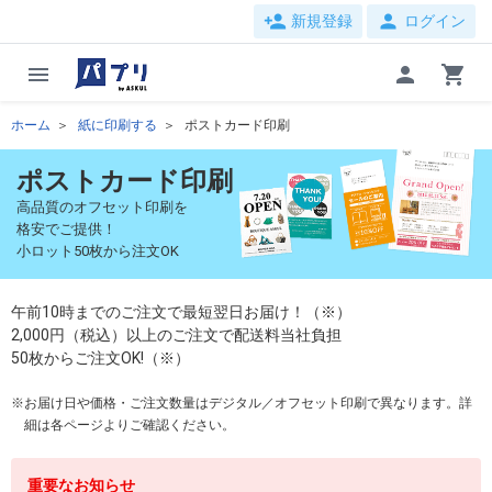
person_add
person
新規登録
ログイン
menu
person
shopping_cart
ホーム
紙に印刷する
ポストカード印刷
ポストカード印刷
高品質のオフセット印刷を
格安でご提供！
小ロット50枚から注文OK
午前10時までのご注文で最短翌日お届け！（※）
2,000円（税込）以上のご注文で配送料当社負担
50枚からご注文OK!（※）
お届け日や価格・ご注文数量はデジタル／オフセット印刷で異なります。詳
細は各ページよりご確認ください。
重要なお知らせ