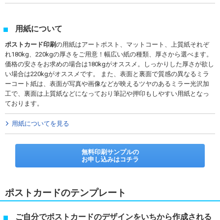
用紙について
ポストカード印刷
の用紙はアートポスト、マットコート、上質紙それぞ
れ180kg、220kgの厚さをご用意！幅広い紙の種類、厚さから選べます。
価格の安さをお求めの場合は180kgがオススメ。しっかりした厚さが欲し
い場合は220kgがオススメです。 また、表面と裏面で質感の異なるミラ
ーコート紙は、表面が写真や画像などが映えるツヤのあるミラー光沢加
工で、裏面は上質紙などになっており筆記や押印もしやすい用紙となっ
ております。
用紙についてを見る
無料印刷サンプルの
お申し込みはコチラ
ポストカードのテンプレート
ご自分でポストカードのデザインをいちから作成される