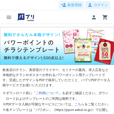
ホーム
紙に印刷する
チラシ・フライヤー印刷
person_add
person
新規登録
ログイン
無料デザインテンプレート＜飲食（開業）＞
menu
person
shopping_cart
飲食店のチラシ、美容室のフライヤー、セミナーの案内、求人広告など
本格的なチラシやポスターが作れるパワーポイント用テンプレートで
す。完成したデザインをPDFで保存していただくと、パプリPDFデータ入
稿サービスでお使いいただけます。
ダウンロード前に「
ご利用について
」を必ずご確認ください。ダウン
ロードおよびテンプレートのご利用は無料です。
PDFデータ入稿が可能なサービスについては、
こちら
をご覧ください。
各テンプレートは「パワポン」（https://ppon.askul.co.jp/）で公開し