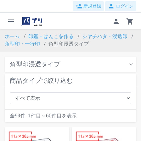
person_add
person
新規登録
ログイン
menu
person
shopping_cart
ホーム
印鑑・はんこを作る
シヤチハタ・浸透印
角型印・一行印
角型印浸透タイプ
角型印浸透タイプ
商品タイプで絞り込む
全
93
件
1
件目～
60
件目を表示