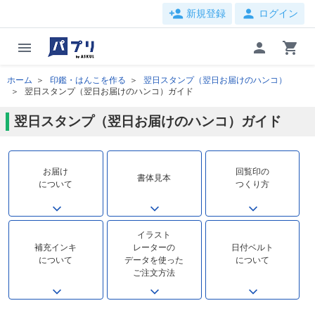
person_add
person
新規登録
ログイン
menu
person
shopping_cart
ホーム
印鑑・はんこを作る
翌日スタンプ（翌日お届けのハンコ）
翌日スタンプ（翌日お届けのハンコ）ガイド
翌日スタンプ（翌日お届けのハンコ）ガイド
お届け
回覧印の
書体見本
について
つくり方
イラスト
補充インキ
レーターの
日付ベルト
について
データを使った
について
ご注文方法