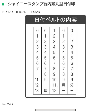
シャイニースタンプ台内蔵丸型日付印
R-517D、R-532D、R-542D
R-524D