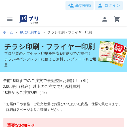
person_add
person
新規登録
ログイン
menu
person
shopping_cart
ホーム
紙に印刷する
チラシ印刷・フライヤー印刷
チラシ印刷・フライヤー印刷
プロ品質のオフセット印刷を格安&短納期でご提供！
チラシやパンフレットに使える無料テンプレートもご用
意
午前10時までのご注文で最短翌日お届け！（※）
2,000円（税込）以上のご注文で配送料無料
10枚からご注文OK!（※）
お届け日や価格・ご注文数量はお選びいただいた商品・仕様で異なります。
詳細は各ページよりご確認ください。
重要なお知らせ