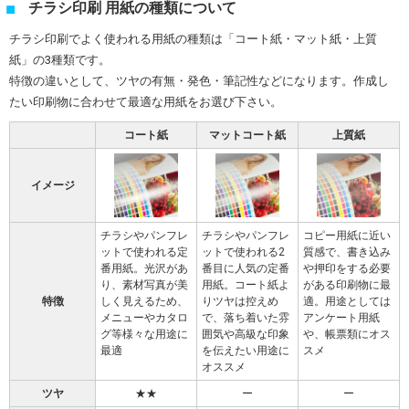
チラシ印刷 用紙の種類について
チラシ印刷でよく使われる用紙の種類は「コート紙・マット紙・上質
紙」の3種類です。
特徴の違いとして、ツヤの有無・発色・筆記性などになります。作成し
たい印刷物に合わせて最適な用紙をお選び下さい。
コート紙
マットコート紙
上質紙
イメージ
チラシやパンフレ
チラシやパンフレ
コピー用紙に近い
ットで使われる定
ットで使われる2
質感で、書き込み
番用紙。光沢があ
番目に人気の定番
や押印をする必要
り、素材写真が美
用紙。コート紙よ
がある印刷物に最
特徴
しく見えるため、
りツヤは控えめ
適。用途としては
メニューやカタロ
で、落ち着いた雰
アンケート用紙
グ等様々な用途に
囲気や高級な印象
や、帳票類にオス
最適
を伝えたい用途に
スメ
オススメ
ツヤ
★★
ー
ー