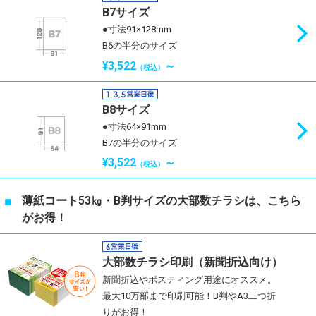
B7サイズ
●寸法91×128mm
B6の半分のサイズ
¥3,522
～
（税込）
B8サイズ
●寸法64×91mm
B7の半分のサイズ
¥3,522
～
（税込）
薄紙コート53㎏・B判サイズの大部数チラシは、こちら
がお得！
大部数チラシ印刷（新聞折込向け）
新聞折込やポスティング用途にオススメ。
最大10万部まで印刷可能！B判やA3二つ折
りがお得！