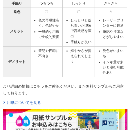
手触り
つるつる
しっとり
さらさら
発色
〇
〇
△
色の再現性高
しっとりと落
レーザープリ
く、色鮮やか
ち着いた印象
ンターに最適
で高級感を演
メリット
一般的な用紙
筆記や押印な
出
で比較的安価
どがしやすい
手触りが良い
筆記や押印に
鮮やかさが抑
発色がいまい
不向き
えられてしま
ち
う
デメリット
インキ量が多
いと滲む可能
性あり
より詳細の情報はコチラをご確認ください。また無料サンプルもご用意
しております。
用紙についてを見る