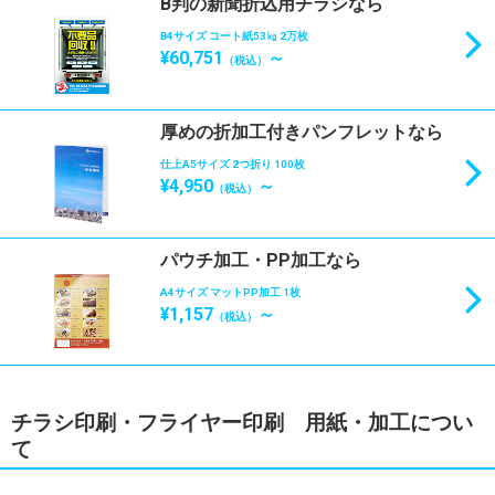
B判の新聞折込用チラシなら
B4サイズ コート紙53㎏ 2万枚
¥60,751
～
（税込）
厚めの折加工付きパンフレットなら
仕上A5サイズ 2つ折り 100枚
¥4,950
～
（税込）
パウチ加工・PP加工なら
A4サイズ マットPP加工 1枚
¥1,157
～
（税込）
チラシ印刷・フライヤー印刷 用紙・加工につい
て