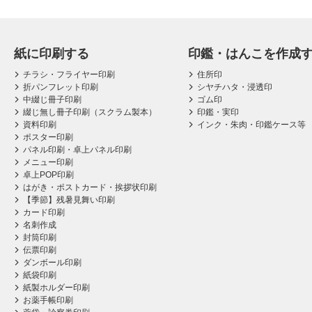
紙に印刷する
印鑑・はんこを作成
チラシ・フライヤー印刷
住所印
折パンフレット印刷
シヤチハタ・浸透印
中綴じ冊子印刷
ゴム印
綴じ無し冊子印刷（スクラム製本）
印鑑・実印
資料印刷
インク・朱肉・印鑑ケース等
ポスター印刷
パネル印刷・卓上パネル印刷
メニュー印刷
卓上POP印刷
はがき・ポストカード・挨拶状印刷
【季節】残暑見舞い印刷
カード印刷
名刺作成
封筒印刷
伝票印刷
ダンボール印刷
紙袋印刷
紙製ホルダー印刷
お薬手帳印刷