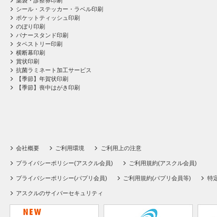
薬袋・診察券印刷
シール・ステッカー・ラベル印刷
ポケットティッシュ印刷
のぼり印刷
バナースタンド印刷
タペストリー印刷
横断幕印刷
賞状印刷
抗菌ラミネート加工サービス
【季節】年賀状印刷
【季節】喪中はがき印刷
会社概要
ご利用環境
ご利用上の注意
プライバシーポリシー(アスクル会員)
ご利用規約(アスクル会員)
プライバシーポリシー(パプリ会員)
ご利用規約(パプリ会員等)
特
アスクルのサイバーセキュリティ