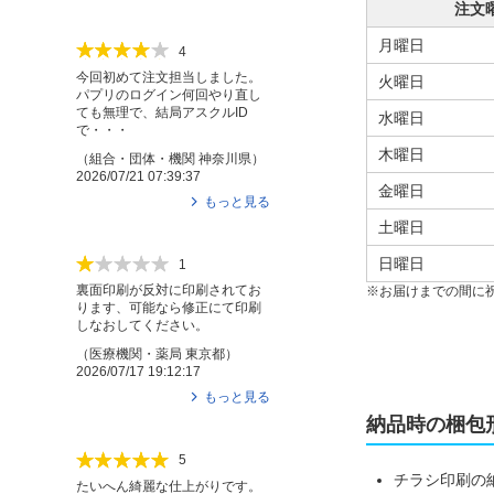
注文
月曜日
4
今回初めて注文担当しました。
火曜日
パプリのログイン何回やり直し
ても無理で、結局アスクルID
水曜日
で・・・
木曜日
（
組合・団体・機関
神奈川県
）
2026/07/21 07:39:37
金曜日
もっと見る
土曜日
日曜日
1
裏面印刷が反対に印刷されてお
お届けまでの間に
ります、可能なら修正にて印刷
しなおしてください。
（
医療機関・薬局
東京都
）
2026/07/17 19:12:17
もっと見る
納品時の梱包
5
チラシ印刷の
たいへん綺麗な仕上がりです。