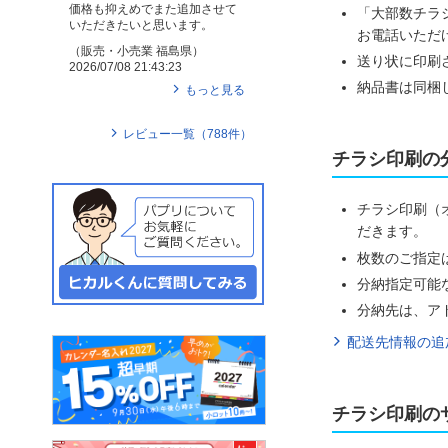
価格も抑えめでまた追加させて
「大部数チラ
いただきたいと思います。
お電話いただ
（
販売・小売業
福島県
）
送り状に印刷
2026/07/08 21:43:23
納品書は同梱
もっと見る
レビュー一覧（
788
件）
チラシ印刷の
チラシ印刷（
だきます。
枚数のご指定
分納指定可能
分納先は、ア
配送先情報の追
チラシ印刷の