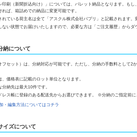
シ印刷（新聞折込向け）」については、パレット納品となります。もし
ければ、箱詰めでの納品に変更可能です。
されている荷主名は全て「アスクル株式会社パプリ」と記載されます。
しない状態でお届けいたしますので、必要な方は「ご注文履歴」からダ
分納について
オフセット）は、分納対応が可能です。ただし、分納の手数料として2か所
は、価格表に記載のロット単位となります。
な分納先は最大10件です。
ドレス帳に登録のある配送先からお選びできます。 ※分納のご指定前
加・編集方法についてはコチラ
サイズについて