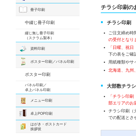
チラシ印刷の
冊子印刷
中綴じ冊子印刷
チラシ印刷
ご注文締め時
綴じ無し冊子印刷
（スクラム製本）
の受付となり
「日曜、祝日
資料印刷
下の表をご確
ポスター印刷／パネル印刷
用紙種類やサ
北海道、九州
ポスター印刷
パネル印刷／
大部数チラシ
卓上パネル印刷
「チラシ印刷
メニュー印刷
部エリアのお
チラシ印刷（
卓上POP印刷
での配送とさ
はがき・ポストカード
挨拶状