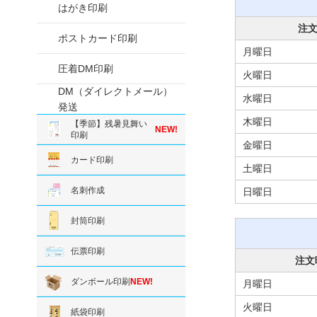
はがき印刷
注
ポストカード印刷
月曜日
圧着DM印刷
火曜日
DM（ダイレクトメール）
水曜日
発送
木曜日
【季節】残暑見舞い
NEW!
印刷
金曜日
カード印刷
土曜日
名刺作成
日曜日
封筒印刷
伝票印刷
注文
ダンボール印刷
NEW!
月曜日
火曜日
紙袋印刷