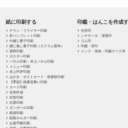
紙に印刷する
印鑑・はんこを作成
チラシ・フライヤー印刷
住所印
折パンフレット印刷
シヤチハタ・浸透印
中綴じ冊子印刷
ゴム印
綴じ無し冊子印刷（スクラム製本）
印鑑・実印
資料印刷
インク・朱肉・印鑑ケース等
ポスター印刷
パネル印刷・卓上パネル印刷
メニュー印刷
卓上POP印刷
はがき・ポストカード・挨拶状印刷
【季節】残暑見舞い印刷
カード印刷
名刺作成
封筒印刷
伝票印刷
ダンボール印刷
紙袋印刷
紙製ホルダー印刷
お薬手帳印刷