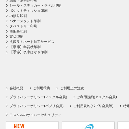
薬袋・診察券印刷
シール・ステッカー・ラベル印刷
ポケットティッシュ印刷
のぼり印刷
バナースタンド印刷
タペストリー印刷
横断幕印刷
賞状印刷
抗菌ラミネート加工サービス
【季節】年賀状印刷
【季節】喪中はがき印刷
会社概要
ご利用環境
ご利用上の注意
プライバシーポリシー(アスクル会員)
ご利用規約(アスクル会員)
プライバシーポリシー(パプリ会員)
ご利用規約(パプリ会員等)
特
アスクルのサイバーセキュリティ