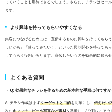
っていくことも期待できるでしょう。さらに、チラシはセー
ます。
より興味を持ってもらいやすくなる
集客につなげるためには、宣伝するものに興味を持ってもら
しいかも」「使ってみたい！」といった興味関心を持っても
してもらう役割があります。宣伝したいものを効果的に知ら
よくある質問
Q: 効果的なチラシを作るための基本的な手順は何ですか
A: チラシ作成はまず
ターゲットと目的
を明確にし、
伝えたい
次に
キャッチコピーや写真など素材
を準備し、3分割レイアウ