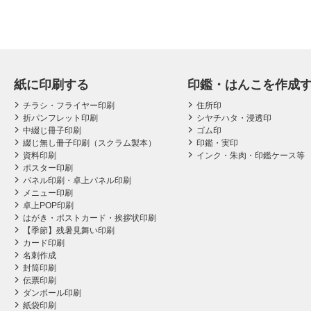
紙に印刷する
印鑑・はんこを作成
チラシ・フライヤー印刷
住所印
折パンフレット印刷
シヤチハタ・浸透印
中綴じ冊子印刷
ゴム印
綴じ無し冊子印刷（スクラム製本）
印鑑・実印
資料印刷
インク・朱肉・印鑑ケース等
ポスター印刷
パネル印刷・卓上パネル印刷
メニュー印刷
卓上POP印刷
はがき・ポストカード・挨拶状印刷
【季節】残暑見舞い印刷
カード印刷
名刺作成
封筒印刷
伝票印刷
ダンボール印刷
紙袋印刷