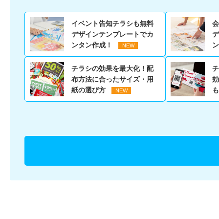
イベント告知チラシも無料
会
デザインテンプレートでカ
デ
ンタン作成！
チラシの効果を最大化！配
チ
布方法に合ったサイズ・用
効
紙の選び方
も