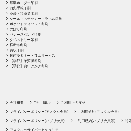
紙製ホルダー印刷
お薬手帳印刷
薬袋・診察券印刷
シール・ステッカー・ラベル印刷
ポケットティッシュ印刷
のぼり印刷
バナースタンド印刷
タペストリー印刷
横断幕印刷
賞状印刷
抗菌ラミネート加工サービス
【季節】年賀状印刷
【季節】喪中はがき印刷
会社概要
ご利用環境
ご利用上の注意
プライバシーポリシー(アスクル会員)
ご利用規約(アスクル会員)
プライバシーポリシー(パプリ会員)
ご利用規約(パプリ会員等)
特
アスクルのサイバーセキュリティ