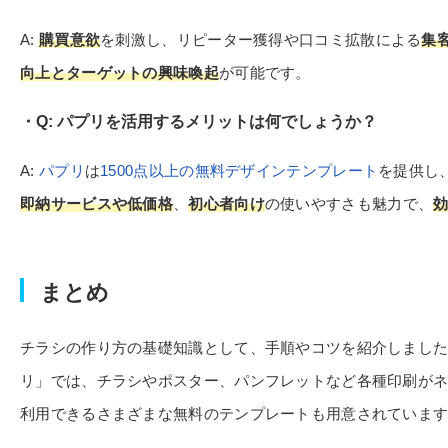
A:
購買意欲
を刺激し、リピーター獲得や口コミ拡散による
集
向上とターゲットの興味喚起
が可能です。
Q: パプリを活用するメリットは何でしょうか？
A:
パプリ
は
1500点以上の無料デザインテンプレート
を提供し
即納サービスや低価格
、
初心者向け
の使いやすさも魅力で、
まとめ
チラシの作り方の基礎知識として、手順やコツを紹介しまし
リ」では、チラシやポスター、パンフレットなど各種印刷が
利用できるさまざまな無料のテンプレートも用意されていま