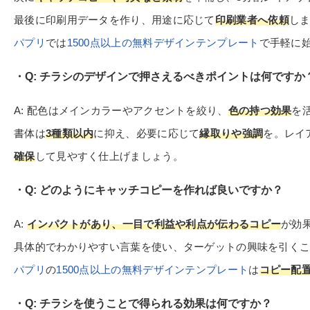
最後に印刷用データを作り、用途に応じて
印刷業者へ依頼
し
パプリ
では
1500点以上の無料デザインテンプレート
で手軽に
Q: チラシのデザインで押さえるべきポイントは何ですか
A: 配色はメインカラーやアクセントを絞り、
色の持つ効果
を
書体は
3種類以内
に抑え、必要に応じて
縁取りや強調
を。レイ
確保
して見やすく仕上げましょう。
Q: どのようにキャッチコピーを作れば良いですか？
A:
インパクトがあり、一目で利益や利点が伝わるコピー
が効
具体的でわかりやすい言葉を使い、ターゲットの興味を引く
パプリ
の
1500点以上の無料デザインテンプレート
は
コピー配
Q: チラシを使うことで得られる効果は何ですか？