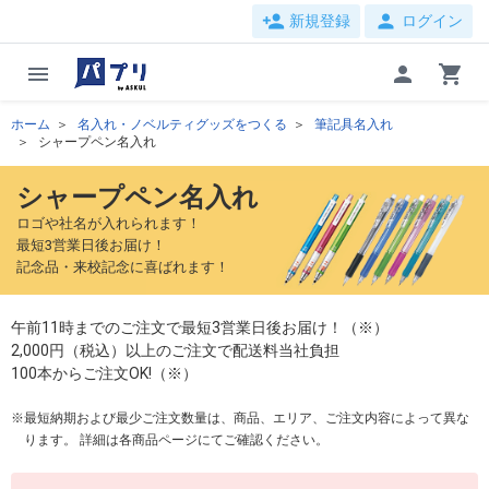
person_add
person
新規登録
ログイン
menu
person
shopping_cart
ホーム
名入れ・ノベルティグッズをつくる
筆記具名入れ
シャープペン名入れ
シャープペン名入れ
ロゴや社名が入れられます！
最短3営業日後お届け！
記念品・来校記念に喜ばれます！
午前11時までのご注文で最短3営業日後お届け！（※）
2,000円（税込）以上のご注文で配送料当社負担
100本からご注文OK!（※）
最短納期および最少ご注文数量は、商品、エリア、ご注文内容によって異な
ります。 詳細は各商品ページにてご確認ください。