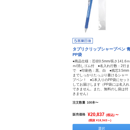
タプリクリップシャープペン 
PP袋
●商品仕様：芯径0.5mm/長さ141.6ｍ
ｍ/消しゴム付 ●名入れ行数：2行ま
で ●印刷色：黒、白 ●残芯3.5mm
までしっかりたっぷり書けるシャー
プペン！ ●1本入りのPP袋にセット
してお届けします（PP袋には名入れ
できません。また、無料のし袋は付
きません）
注文数量
100本〜
¥20,837
～
販売価格
(税込)
(税抜 ¥18,943～)
選択