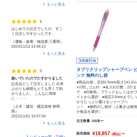
もっと見る
5
はじめての注文でしたが、すご
く注文しやすかったです。
（
運輸・倉庫・物流業
三重県
）
2024/11/12 14:46:12
もっと見る
タプリクリップシャープペン 
5
ンク 無料のし袋
急いでいたのでたすかりました
●商品仕様：芯径0.5mm/長さ141.6ｍ
記念品として注文しました 出来
ｍ/消しゴム付 ●名入れ行数：2行ま
上がりも納期もとても早くて助
で ●印刷色：ブラックもしくはホ
かりました。 こんなに簡単
イトから選択 ●残芯3.5mmまでし
に・・・
かりたっぷり書けるシャープペ
（
土木・建設・建設資材
静岡
ン！ ●無料のし袋付（上書きは無
県
）
か粗品を選択）
2023/11/02 10:57:04
注文数量
100本〜
もっと見る
¥18,857
～
販売価格
(税込)
レビュー一覧（
23
件）