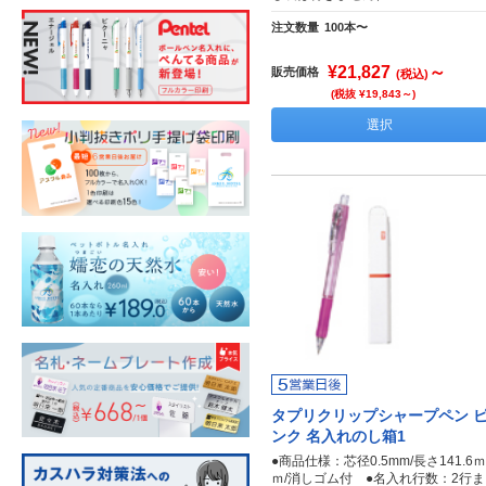
注文数量
100本〜
¥21,827
～
販売価格
(税込)
(税抜 ¥19,843～)
選択
タプリクリップシャープペン 
ンク 名入れのし箱1
●商品仕様：芯径0.5mm/長さ141.6ｍ
ｍ/消しゴム付 ●名入れ行数：2行ま