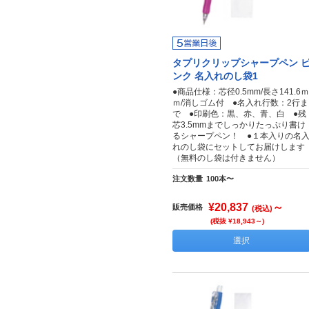
タプリクリップシャープペン 
ンク 名入れのし袋1
●商品仕様：芯径0.5mm/長さ141.6ｍ
ｍ/消しゴム付 ●名入れ行数：2行ま
で ●印刷色：黒、赤、青、白 ●残
芯3.5mmまでしっかりたっぷり書け
るシャープペン！ ●１本入りの名
れのし袋にセットしてお届けします
（無料のし袋は付きません）
注文数量
100本〜
¥20,837
～
販売価格
(税込)
(税抜 ¥18,943～)
選択