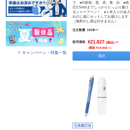
で ●印刷色：黒、赤、青、白 ●残
芯3.5mmまでしっかりたっぷり書け
るシャープペン！ ●１本入りの名
れのし箱にセットしてお届けします
（無料のし袋は付きません）
注文数量
100本〜
¥21,827
～
販売価格
(税込)
(税抜 ¥19,843～)
キャンペーン・特集一覧
選択