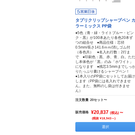
タプリクリップシャープペン 
ラーミックス PP袋
●5色（青・緑・ライトブルー・ピン
ク・黒）が100本あたり各色20本ず
つの組合せ ●商品仕様：芯径
0.5mm/長さ141.6ｍｍ/消しゴム付
（各色共） ●名入れ行数：2行ま
で ●印刷色：黒、赤、青、白。た
し本体色が「黒」のみ「ホワイト」
になります ●残芯3.5mmまでしっ
りたっぷり書けるシャープペン！
●1本入りのPP袋にセットしてお届け
します（PP袋には名入れできませ
ん。また、無料のし袋は付きませ
ん）
注文数量
20セット〜
¥20,837
～
販売価格
(税込)
(税抜 ¥18,943～)
選択