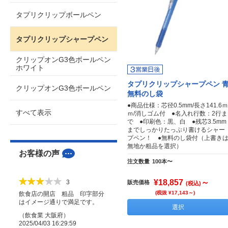
タプリクリップボールペン
タプリクリップシャープペン
クリップオンG3色ボールペン
ホワイト
タプリクリップシャープペン 
クリップオンG3色ボールペン
無料のし袋
●商品仕様：芯径0.5mm/長さ141.6ｍ
すべて表示
ｍ/消しゴム付 ●名入れ行数：2行ま
で ●印刷色：黒、白 ●残芯3.5mm
までしっかりたっぷり書けるシャー
プペン！ ●無料のし袋付（上書き
無地か粗品を選択）
お客様の声
注文数量
100本〜
¥18,857
～
3
販売価格
(税込)
(税抜 ¥17,143～)
飲食店の開店 粗品 印字部分
はイメージ通りで満足です。
選択
（
飲食業
大阪府
）
2025/04/03 16:29:59