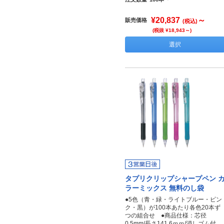
¥20,837
～
販売価格
(税込)
(税抜 ¥18,943～)
選択
タプリクリップシャープペン 
ラーミックス 無料のし袋
●5色（青・緑・ライトブルー・ピン
ク・黒）が100本あたり各色20本ず
つの組合せ ●商品仕様：芯径
0.5mm/長さ141.6ｍｍ/消しゴム付