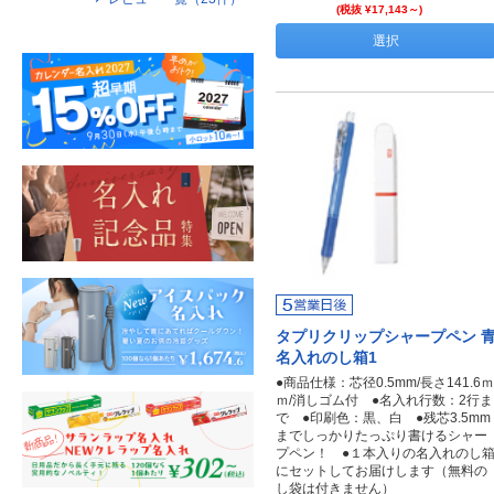
(税抜 ¥17,143～)
選択
タプリクリップシャープペン 
名入れのし箱1
●商品仕様：芯径0.5mm/長さ141.6ｍ
ｍ/消しゴム付 ●名入れ行数：2行ま
で ●印刷色：黒、白 ●残芯3.5mm
までしっかりたっぷり書けるシャー
プペン！ ●１本入りの名入れのし
にセットしてお届けします（無料の
し袋は付きません）