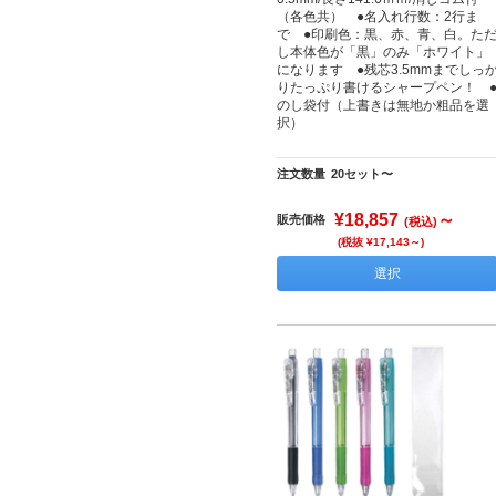
（各色共） ●名入れ行数：2行ま
で ●印刷色：黒、赤、青、白。た
し本体色が「黒」のみ「ホワイト」
になります ●残芯3.5mmまでしっ
りたっぷり書けるシャープペン！ 
のし袋付（上書きは無地か粗品を選
択）
注文数量
20セット〜
¥18,857
～
販売価格
(税込)
(税抜 ¥17,143～)
選択