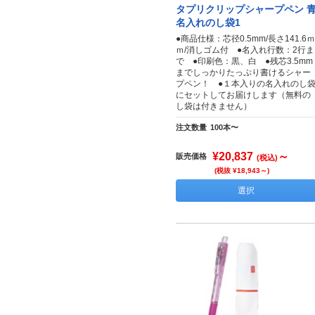
タプリクリップシャープペン 
名入れのし袋1
●商品仕様：芯径0.5mm/長さ141.6ｍ
ｍ/消しゴム付 ●名入れ行数：2行ま
で ●印刷色：黒、白 ●残芯3.5mm
までしっかりたっぷり書けるシャー
プペン！ ●１本入りの名入れのし
にセットしてお届けします（無料の
し袋は付きません）
注文数量
100本〜
¥20,837
～
販売価格
(税込)
(税抜 ¥18,943～)
選択