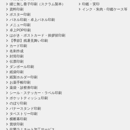
綴じ無し冊子印刷（スクラム製本）
印鑑・実印
資料印刷
インク・朱肉・印鑑ケース等
ポスター印刷
パネル印刷・卓上パネル印刷
メニュー印刷
卓上POP印刷
はがき・ポストカード・挨拶状印刷
【季節】残暑見舞い印刷
カード印刷
名刺作成
封筒印刷
伝票印刷
ダンボール印刷
紙袋印刷
紙製ホルダー印刷
お薬手帳印刷
薬袋・診察券印刷
シール・ステッカー・ラベル印刷
ポケットティッシュ印刷
のぼり印刷
バナースタンド印刷
タペストリー印刷
横断幕印刷
賞状印刷
抗菌ラミネート加工サービス