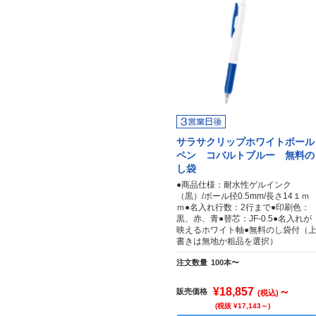
サラサクリップホワイトボール
ペン コバルトブルー 無料の
し袋
●商品仕様：耐水性ゲルインク
（黒）/ボール径0.5mm/長さ14１ｍ
ｍ●名入れ行数：2行まで●印刷色：
黒、赤、青●替芯：JF-0.5●名入れが
映えるホワイト軸●無料のし袋付（
書きは無地か粗品を選択）
注文数量
100本〜
¥18,857
～
販売価格
(税込)
(税抜 ¥17,143～)