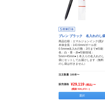
ブレン ブラック 名入れのし
商品仕様：エマルジョンインク(黒)/
本体全長：143.6mm/ボール径
0.5mm●名入れ行数：2行まで●印刷
色：白・青・赤●印刷領域：
5mm×45mm●１本入りの名入れのし
袋にセットしてお届けします（無料
のし袋は付きません）
注文数量
100本〜
¥29,119
～
販売価格
(税込)
(税抜 ¥26,472～)
選択