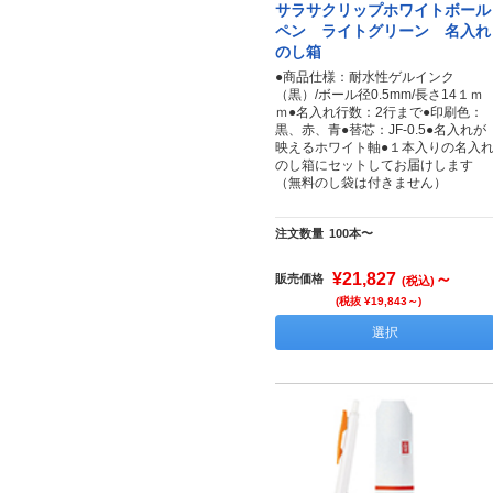
サラサクリップホワイトボール
ペン ライトグリーン 名入れ
のし箱
●商品仕様：耐水性ゲルインク
（黒）/ボール径0.5mm/長さ14１ｍ
ｍ●名入れ行数：2行まで●印刷色：
黒、赤、青●替芯：JF-0.5●名入れが
映えるホワイト軸●１本入りの名入
のし箱にセットしてお届けします
（無料のし袋は付きません）
注文数量
100本〜
¥21,827
～
販売価格
(税込)
(税抜 ¥19,843～)
選択