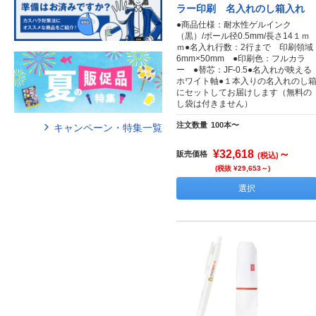
ラー印刷 名入れのし箱入れ
●商品仕様：耐水性ゲルインク
（黒）/ボール径0.5mm/長さ14１ｍ
ｍ●名入れ行数：2行まで 印刷領域
6mm×50mm ●印刷色：フルカラ
ー ●替芯：JF-0.5●名入れが映える
ホワイト軸●１本入りの名入れのし
にセットしてお届けします（無料の
し袋は付きません）
注文数量
100本〜
キャンペーン・特集一覧
¥32,618
～
販売価格
(税込)
(税抜 ¥29,653～)
選択