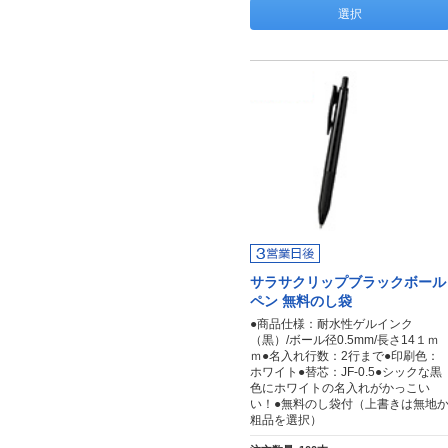
選択
サラサクリップブラックボール
ペン 無料のし袋
●商品仕様：耐水性ゲルインク
（黒）/ボール径0.5mm/長さ14１ｍ
ｍ●名入れ行数：2行まで●印刷色：
ホワイト●替芯：JF-0.5●シックな黒
色にホワイトの名入れがかっこい
い！●無料のし袋付（上書きは無地
粗品を選択）