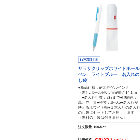
サラサクリップホワイトボール
ペン ライトブルー 名入れの
し袋
●商品仕様：耐水性ゲルインク
（黒）/ボール径0.5mm/長さ14１ｍ
ｍ●名入れ行数：2行まで●印刷色：
黒、赤、青●替芯：JF-0.5●名入れが
映えるホワイト軸●１本入りの名入
のし袋にセットしてお届けします
（無料のし袋は付きません）
注文数量
100本〜
¥20,837
～
販売価格