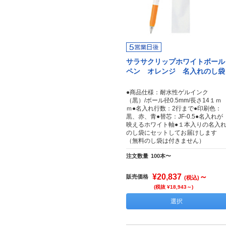
サラサクリップホワイトボール
ペン オレンジ 名入れのし袋
●商品仕様：耐水性ゲルインク
（黒）/ボール径0.5mm/長さ14１ｍ
ｍ●名入れ行数：2行まで●印刷色：
黒、赤、青●替芯：JF-0.5●名入れが
映えるホワイト軸●１本入りの名入
のし袋にセットしてお届けします
（無料のし袋は付きません）
注文数量
100本〜
¥20,837
～
販売価格
(税込)
(税抜 ¥18,943～)
選択