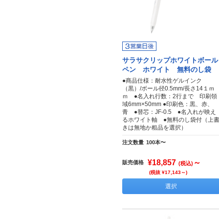
サラサクリップホワイトボール
ペン ホワイト 無料のし袋
●商品仕様：耐水性ゲルインク
（黒）/ボール径0.5mm/長さ14１ｍ
ｍ ●名入れ行数：2行まで 印刷領
域6mm×50mm ●印刷色：黒、赤、
青 ●替芯：JF-0.5 ●名入れが映え
るホワイト軸 ●無料のし袋付（上
きは無地か粗品を選択）
注文数量
100本〜
¥18,857
～
販売価格
(税込)
(税抜 ¥17,143～)
選択