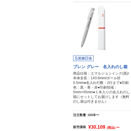
ブレン グレー 名入れのし箱
商品仕様：エマルジョンインク(黒)/
本体全長：143.6mm/ボール径
0.5mm●名入れ行数：2行まで●印刷
色：黒・青・赤●印刷領域：
5mm×45mm●１本入りの名入れのし
箱にセットしてお届けします（無料
のし袋は付きません）
注文数量
100本〜
¥30,109
～
販売価格
(税込)