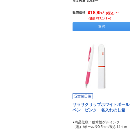
注文数量
100本〜
¥18,857
～
販売価格
(税込)
(税抜 ¥17,143～)
選択
サラサクリップホワイトボール
ペン ピンク 名入れのし箱
●商品仕様：耐水性ゲルインク
（黒）/ボール径0.5mm/長さ14１ｍ