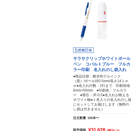
サラサクリップホワイトボール
ペン コバルトブルー フルカ
ラー印刷 名入れのし袋入れ
●商品仕様：耐水性ゲルインク
（黒）/ボール径0.5mm/長さ14１ｍ
ｍ●名入れ行数：2行まで 印刷領域
6mm×50mm ●印刷色：フルカラ
ー ●替芯：JF-0.5●名入れが映える
ホワイト軸●１本入りの名入れのし
にセットしてお届けします（無料の
し袋は付きません）
注文数量
100本〜
¥31,628
～
販売価格
(税込)