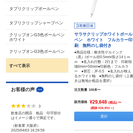
タプリクリップボールペン
タプリクリップシャープペン
サラサクリップホワイトボール
クリップオンG3色ボールペン
ホワイト
ペン ホワイト フルカラー印
刷 無料のし袋付き
クリップオンG3色ボールペン
●商品仕様：耐水性ゲルインク
（黒）/ボール径0.5mm/長さ14１ｍ
ｍ ●名入れ行数：2行まで 印刷領
すべて表示
域6mm×50mm●印刷色：フルカラ
ー ●替芯：JF-0.5 ●名入れが映え
るホワイト軸 ●無料のし袋付（上
きは無地か粗品を選択）
お客様の声
注文数量
100本〜
¥29,648
～
販売価格
(税込)
3
(税抜 ¥26,953～)
飲食店の開店 粗品 印字部分
選択
はイメージ通りで満足です。
（
飲食業
大阪府
）
2025/04/03 16:29:59