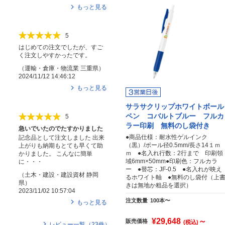
もっと見る
5
はじめての注文でしたが、すご
く注文しやすかったです。
（
運輸・倉庫・物流業
三重県
）
2024/11/12 14:46:12
もっと見る
サラサクリップホワイトボール
ペン コバルトブルー フルカ
5
ラー印刷 無料のし袋付き
急いでいたのでたすかりました
●商品仕様：耐水性ゲルインク
記念品として注文しました 出来
（黒）/ボール径0.5mm/長さ14１ｍ
上がりも納期もとても早くて助
ｍ ●名入れ行数：2行まで 印刷領
かりました。 こんなに簡単
域6mm×50mm●印刷色：フルカラ
に・・・
ー ●替芯：JF-0.5 ●名入れが映え
（
土木・建設・建設資材
静岡
るホワイト軸 ●無料のし袋付（上
県
）
きは無地か粗品を選択）
2023/11/02 10:57:04
注文数量
100本〜
もっと見る
¥29,648
～
販売価格
(税込)
レビュー一覧（
23
件）