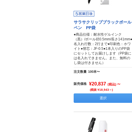
サラサクリップブラックボール
ペン PP袋
●商品仕様：耐水性ゲルインク
（黒）/ボール径0.5mm/長さ141mm
名入れ行数：2行まで●印刷色：ホワ
イト●替芯：JF-0.5●1本入りのPP袋
にセットしてお届けします（PP袋に
は名入れできません。また、無料の
し袋は付きません）
注文数量
100本〜
¥20,837
～
販売価格
(税込)
(税抜 ¥18,943～)
選択