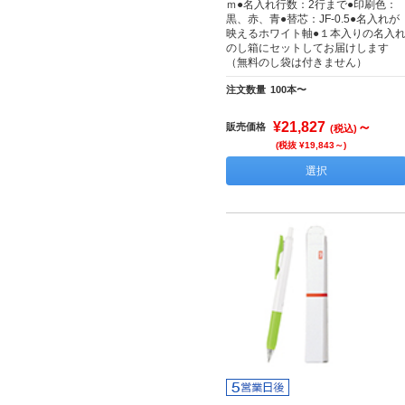
ｍ●名入れ行数：2行まで●印刷色：
黒、赤、青●替芯：JF-0.5●名入れが
映えるホワイト軸●１本入りの名入
のし箱にセットしてお届けします
（無料のし袋は付きません）
注文数量
100本〜
¥21,827
～
販売価格
(税込)
(税抜 ¥19,843～)
選択