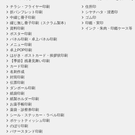
チラシ・フライヤー印刷
住所印
折パンフレット印刷
シヤチハタ・浸透印
中綴じ冊子印刷
ゴム印
綴じ無し冊子印刷（スクラム製本）
印鑑・実印
資料印刷
インク・朱肉・印鑑ケース等
ポスター印刷
パネル印刷・卓上パネル印刷
メニュー印刷
卓上POP印刷
はがき・ポストカード・挨拶状印刷
【季節】残暑見舞い印刷
カード印刷
名刺作成
封筒印刷
伝票印刷
ダンボール印刷
紙袋印刷
紙製ホルダー印刷
お薬手帳印刷
薬袋・診察券印刷
シール・ステッカー・ラベル印刷
ポケットティッシュ印刷
のぼり印刷
バナースタンド印刷