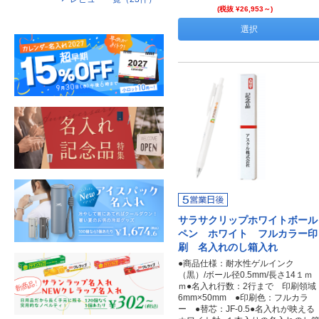
(税抜 ¥26,953～)
選択
サラサクリップホワイトボール
ペン ホワイト フルカラー印
刷 名入れのし箱入れ
●商品仕様：耐水性ゲルインク
（黒）/ボール径0.5mm/長さ14１ｍ
ｍ●名入れ行数：2行まで 印刷領域
6mm×50mm ●印刷色：フルカラ
ー ●替芯：JF-0.5●名入れが映える