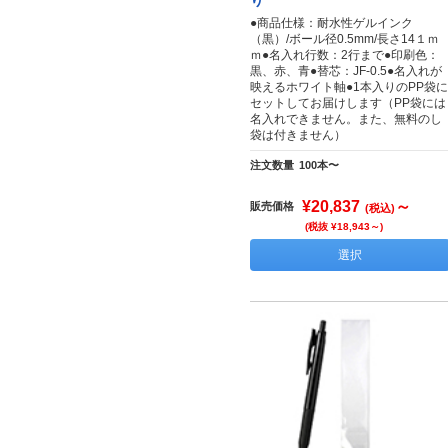
り
●商品仕様：耐水性ゲルインク
（黒）/ボール径0.5mm/長さ14１ｍ
ｍ●名入れ行数：2行まで●印刷色：
黒、赤、青●替芯：JF-0.5●名入れが
映えるホワイト軸●1本入りのPP袋に
セットしてお届けします（PP袋には
名入れできません。また、無料のし
袋は付きません）
注文数量
100本〜
¥20,837
～
販売価格
(税込)
(税抜 ¥18,943～)
選択