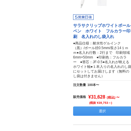
サラサクリップホワイトボール
ペン ホワイト フルカラー印
刷 名入れのし袋入れ
●商品仕様：耐水性ゲルインク
（黒）/ボール径0.5mm/長さ14１ｍ
ｍ●名入れ行数：2行まで 印刷領域
6mm×50mm ●印刷色：フルカラ
ー ●替芯：JF-0.5●名入れが映える
ホワイト軸●１本入りの名入れのし
にセットしてお届けします（無料の
し袋は付きません）
注文数量
100本〜
¥31,628
～
販売価格
(税込)
(税抜 ¥28,753～)
選択