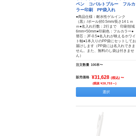
ペン コバルトブルー フルカ
ラー印刷 PP袋入れ
●商品仕様：耐水性ゲルインク
（黒）/ボール径0.5mm/長さ14１ｍ
ｍ●名入れ行数：2行まで 印刷領域
6mm×50mm●印刷色：フルカラー●
替芯：JF-0.5●名入れが映えるホワイ
ト軸●1本入りのPP袋にセットしてお
届けします（PP袋には名入れできま
せん。また、無料のし袋は付きませ
ん）
注文数量
100本〜
¥31,628
～
販売価格
(税込)
(税抜 ¥28,753～)
選択