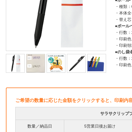
●ボール
・種類：
・本体全
・替え芯：
●ボール
・行数：
・印刷色
・印刷領
●のし袋
・行数：
・印刷色
ご希望の数量に応じた金額をクリックすると、印刷内
サラサクリップブ
数量／納品日
5営業日後お届け