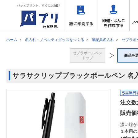
パッとプリント、すぐにお届け
ホーム
名入れ・ノベルティグッズをつくる
筆記具名入れ
ゼブラボ
ゼブラボールペン
商品を
トップ
サラサクリップブラックボールペン 名
注文数
販売価
濃い線が
１本用の