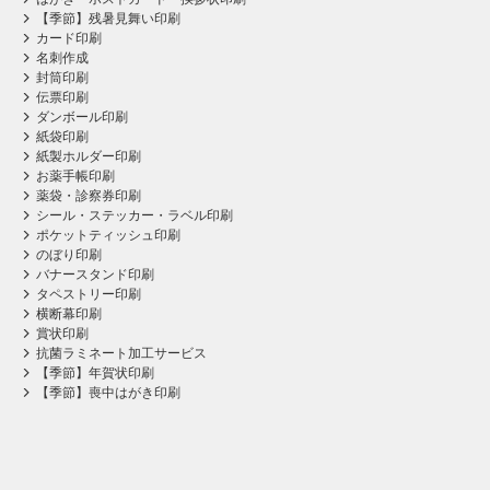
【季節】残暑見舞い印刷
カード印刷
名刺作成
封筒印刷
伝票印刷
ダンボール印刷
紙袋印刷
紙製ホルダー印刷
お薬手帳印刷
薬袋・診察券印刷
シール・ステッカー・ラベル印刷
ポケットティッシュ印刷
のぼり印刷
バナースタンド印刷
タペストリー印刷
横断幕印刷
賞状印刷
抗菌ラミネート加工サービス
【季節】年賀状印刷
【季節】喪中はがき印刷