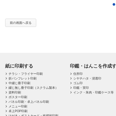
前の画面へ戻る
紙に印刷する
印鑑・はんこを作成
チラシ・フライヤー印刷
住所印
折パンフレット印刷
シヤチハタ・浸透印
中綴じ冊子印刷
ゴム印
綴じ無し冊子印刷（スクラム製本）
印鑑・実印
資料印刷
インク・朱肉・印鑑ケース等
ポスター印刷
パネル印刷・卓上パネル印刷
メニュー印刷
卓上POP印刷
はがき・ポストカード・挨拶状印刷