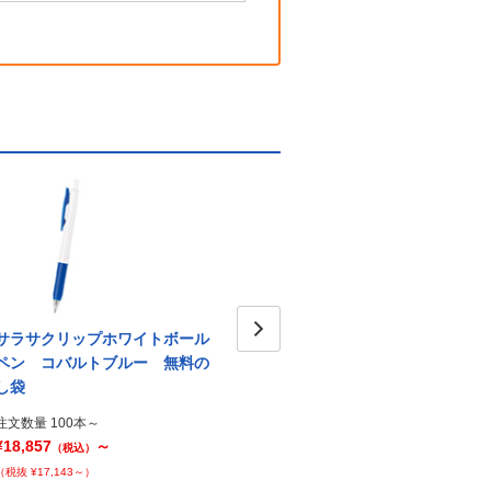
サラサクリップホワイトボール
サラサクリップホワイトボール
サラ
ペン コバルトブルー 無料の
ペン ライトブルー 無料のし
Next
ペン
し袋
袋
し袋
注文数量 100本～
注文数量 100本～
注文数量
¥18,857
～
¥18,857
～
¥18,8
（税込）
（税込）
（税抜 ¥17,143～）
（税抜 ¥17,143～）
（税抜 ¥