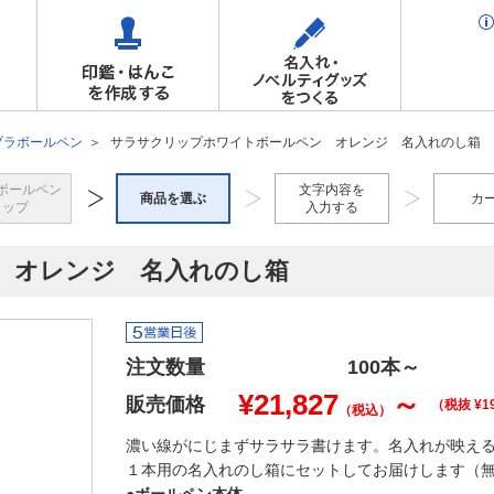
ブラボールペン
サラサクリップホワイトボールペン オレンジ 名入れのし箱
ボールペン
文字内容を
商品を選ぶ
カ
トップ
入力する
 オレンジ 名入れのし箱
注文数量
100本
～
¥
21,827
～
販売価格
（税抜 ¥
1
（税込）
濃い線がにじまずサラサラ書けます。名入れが映え
１本用の名入れのし箱にセットしてお届けします（