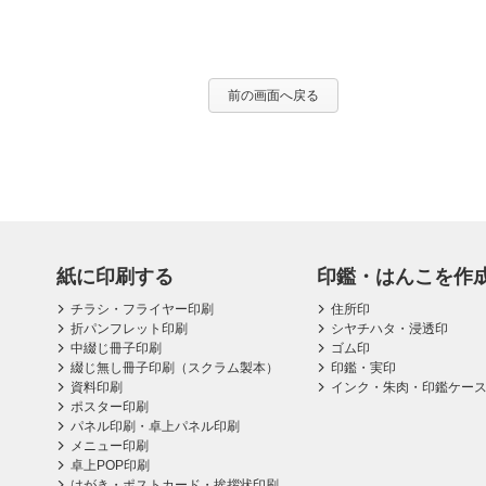
前の画面へ戻る
紙に印刷する
印鑑・はんこを作
チラシ・フライヤー印刷
住所印
折パンフレット印刷
シヤチハタ・浸透印
中綴じ冊子印刷
ゴム印
綴じ無し冊子印刷（スクラム製本）
印鑑・実印
資料印刷
インク・朱肉・印鑑ケー
ポスター印刷
パネル印刷・卓上パネル印刷
メニュー印刷
卓上POP印刷
はがき・ポストカード・挨拶状印刷