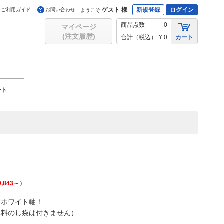
ゲスト 様
新規登録
ログイン
ご利用ガイド
お問い合わせ
ようこそ
商品点数
0
マイページ
(注文履歴)
合計（税込）
¥ 0
カート
ート
9,843
～）
るホワイト軸！
無料のし袋は付きません）