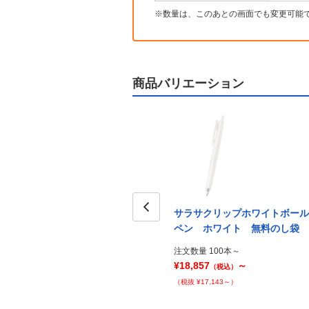
数量は、このあとの画面でも変更可能
商品バリエーション
ボール
サラサクリップブラックボール
サラサクリップホワイトボール
P袋入
ペン PP袋
Prev
ペン ホワイト 無料のし袋
注文数量 100本～
注文数量 100本～
¥20,837
～
¥18,857
～
（税込）
（税込）
（税抜 ¥18,943～）
（税抜 ¥17,143～）