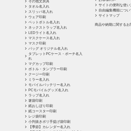
その他文房具
サイトの便利な使い
タオル名入れ
自由編集機能につい
スリッパ名入れ
サイトマップ
ウェア印刷
ペットボトル名入れ
商品や納期に関するお
ネックストラップ名入れ
LEDライト名入れ
マスクケース名入れ
マスク印刷
バッグ オリジナル名入れ
タブレットPCケース・ポーチ名入
れ
マグカップ印刷
ボトル・タンブラー印刷
クージー印刷
ミラー名入れ
モバイルバッテリー名入れ
PCモバイルグッズ名入れ
ラップ名入れ
箸袋印刷
紙おしぼり印刷
紙コースター印刷
レジ袋印刷
小判抜きポリ手提げ袋印刷
【季節】カレンダー名入れ