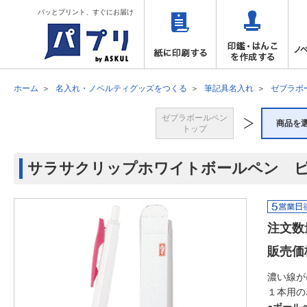
パッとプリント、すぐにお届け
ホーム
名入れ・ノベルティグッズをつくる
筆記具名入れ
ゼブラボ
ゼブラボールペン
商品を
トップ
サラサクリップホワイトボールペン 
注文数
販売価
濃い線が
１本用の