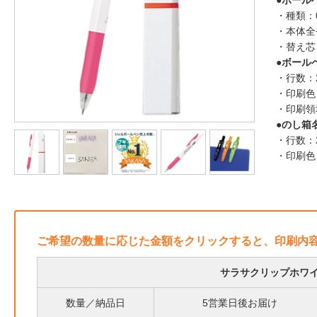
●ボール
・種類：
・本体全
・替え芯：
●ボール
・行数：
・印刷色
・印刷領
●のし箱
・行数：
・印刷色
ご希望の数量に応じた金額をクリックすると、印刷内
サラサクリップホワ
数量／納品日
5営業日後お届け