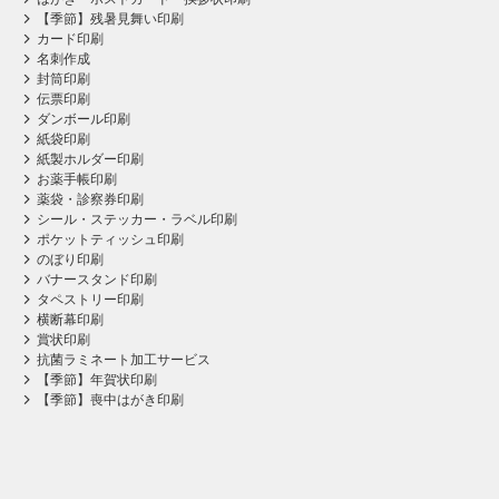
【季節】残暑見舞い印刷
カード印刷
名刺作成
封筒印刷
伝票印刷
ダンボール印刷
紙袋印刷
紙製ホルダー印刷
お薬手帳印刷
薬袋・診察券印刷
シール・ステッカー・ラベル印刷
ポケットティッシュ印刷
のぼり印刷
バナースタンド印刷
タペストリー印刷
横断幕印刷
賞状印刷
抗菌ラミネート加工サービス
【季節】年賀状印刷
【季節】喪中はがき印刷