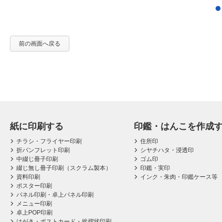
前の画面へ戻る
紙に印刷する
印鑑・はんこを作成
チラシ・フライヤー印刷
住所印
折パンフレット印刷
シヤチハタ・浸透印
中綴じ冊子印刷
ゴム印
綴じ無し冊子印刷（スクラム製本）
印鑑・実印
資料印刷
インク・朱肉・印鑑ケース等
ポスター印刷
パネル印刷・卓上パネル印刷
メニュー印刷
卓上POP印刷
はがき・ポストカード・挨拶状印刷