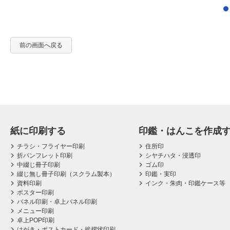
前の画面へ戻る
紙に印刷する
印鑑・はんこを作成
チラシ・フライヤー印刷
住所印
折パンフレット印刷
シヤチハタ・浸透印
中綴じ冊子印刷
ゴム印
綴じ無し冊子印刷（スクラム製本）
印鑑・実印
資料印刷
インク・朱肉・印鑑ケース等
ポスター印刷
パネル印刷・卓上パネル印刷
メニュー印刷
卓上POP印刷
はがき・ポストカード・挨拶状印刷