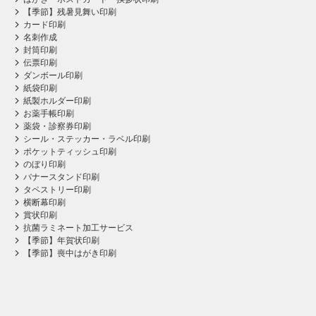
【季節】残暑見舞い印刷
カード印刷
名刺作成
封筒印刷
伝票印刷
ダンボール印刷
紙袋印刷
紙製ホルダー印刷
お薬手帳印刷
薬袋・診察券印刷
シール・ステッカー・ラベル印刷
ポケットティッシュ印刷
のぼり印刷
バナースタンド印刷
タペストリー印刷
横断幕印刷
賞状印刷
抗菌ラミネート加工サービス
【季節】年賀状印刷
【季節】喪中はがき印刷