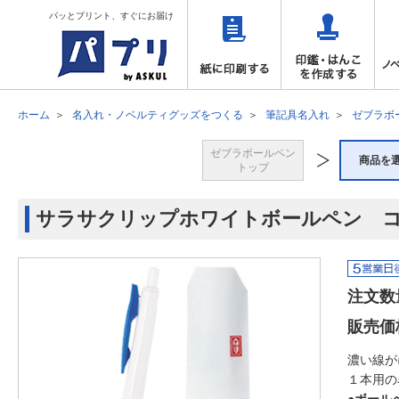
パッとプリント、すぐにお届け
ホーム
名入れ・ノベルティグッズをつくる
筆記具名入れ
ゼブラボ
ゼブラボールペン
商品を
トップ
サラサクリップホワイトボールペン 
注文数
販売価
濃い線が
１本用の