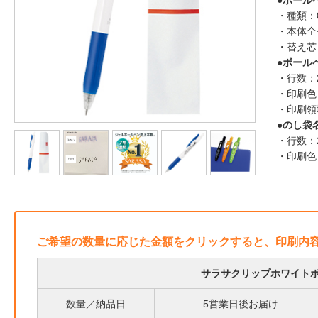
●ボール
・種類：
・本体全
・替え芯：
●ボール
・行数：
・印刷色
・印刷領
●のし袋
・行数：
・印刷色
ご希望の数量に応じた金額をクリックすると、印刷内
サラサクリップホワイト
数量／納品日
5営業日後お届け