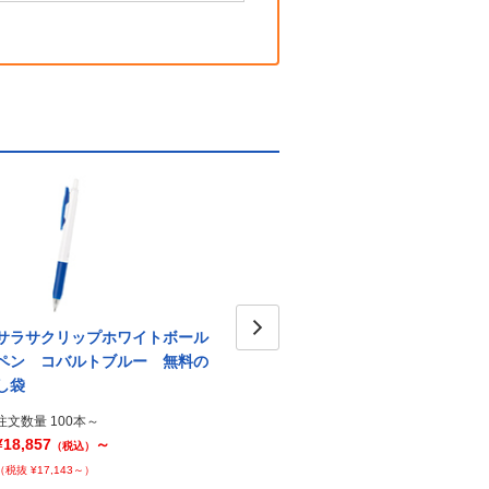
サラサクリップホワイトボール
サラサクリップホワイトボール
サラ
ペン コバルトブルー 無料の
ペン ライトブルー 無料のし
Next
ペン
し袋
袋
し袋
注文数量 100本～
注文数量 100本～
注文数量
¥18,857
～
¥18,857
～
¥18,8
（税込）
（税込）
（税抜 ¥17,143～）
（税抜 ¥17,143～）
（税抜 ¥