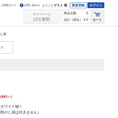
ゲスト 様
新規登録
ログイン
ご利用ガイド
お問い合わせ
ようこそ
商品点数
0
マイページ
(注文履歴)
合計（税込）
¥ 0
カート
し袋
ート
8,943
～）
るホワイト軸！
無料のし袋は付きません）