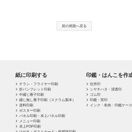
前の画面へ戻る
紙に印刷する
印鑑・はんこを作
チラシ・フライヤー印刷
住所印
折パンフレット印刷
シヤチハタ・浸透印
中綴じ冊子印刷
ゴム印
綴じ無し冊子印刷（スクラム製本）
印鑑・実印
資料印刷
インク・朱肉・印鑑ケー
ポスター印刷
パネル印刷・卓上パネル印刷
メニュー印刷
卓上POP印刷
はがき・ポストカード・挨拶状印刷