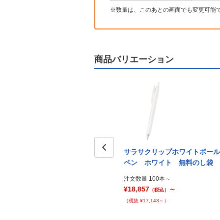
数量は、このあとの画面でも変更可能
商品バリエーション
ボール
サラサクリップブラックボール
サラサクリップホワイトボール
P袋入
ペン PP袋
Prev
ペン ホワイト 無料のし袋
注文数量 100本～
注文数量 100本～
¥20,837
～
¥18,857
～
（税込）
（税込）
（税抜 ¥18,943～）
（税抜 ¥17,143～）