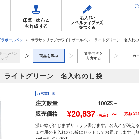
ブラボールペン
サラサクリップホワイトボールペン ライトグリーン 名入れの
ボールペン
文字内容を
商品を選ぶ
カ
トップ
入力する
 ライトグリーン 名入れのし袋
注文数量
100本
～
¥
20,837
～
販売価格
（税抜 ¥
1
（税込）
濃い線がにじまずサラサラ書けます。名入れが映え
１本用の名入れのし袋にセットしてお届けします（