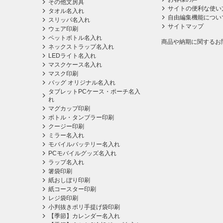
その他文房具
サイトの便利な使い
タオル名入れ
自由編集機能につい
スリッパ名入れ
サイトマップ
ウェア印刷
ペットボトル名入れ
商品や納期に関するお
ネックストラップ名入れ
LEDライト名入れ
マスクケース名入れ
マスク印刷
バッグ オリジナル名入れ
タブレットPCケース・ポーチ名入
れ
マグカップ印刷
ボトル・タンブラー印刷
クージー印刷
ミラー名入れ
モバイルバッテリー名入れ
PCモバイルグッズ名入れ
ラップ名入れ
箸袋印刷
紙おしぼり印刷
紙コースター印刷
レジ袋印刷
小判抜きポリ手提げ袋印刷
【季節】カレンダー名入れ