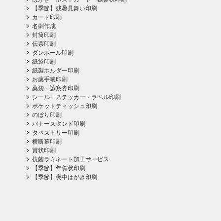
【季節】残暑見舞い印刷
カード印刷
名刺作成
封筒印刷
伝票印刷
ダンボール印刷
紙袋印刷
紙製ホルダー印刷
お薬手帳印刷
薬袋・診察券印刷
シール・ステッカー・ラベル印刷
ポケットティッシュ印刷
のぼり印刷
バナースタンド印刷
タペストリー印刷
横断幕印刷
賞状印刷
抗菌ラミネート加工サービス
【季節】年賀状印刷
【季節】喪中はがき印刷