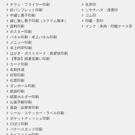
チラシ・フライヤー印刷
住所印
折パンフレット印刷
シヤチハタ・浸透印
中綴じ冊子印刷
ゴム印
綴じ無し冊子印刷（スクラム製本）
印鑑・実印
資料印刷
インク・朱肉・印鑑ケース等
ポスター印刷
パネル印刷・卓上パネル印刷
メニュー印刷
卓上POP印刷
はがき・ポストカード・挨拶状印刷
【季節】残暑見舞い印刷
カード印刷
名刺作成
封筒印刷
伝票印刷
ダンボール印刷
紙袋印刷
紙製ホルダー印刷
お薬手帳印刷
薬袋・診察券印刷
シール・ステッカー・ラベル印刷
ポケットティッシュ印刷
のぼり印刷
バナースタンド印刷
タペストリー印刷