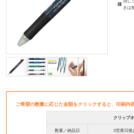
消し
様
きは
ご希望の数量に応じた金額をクリックすると、印刷内
クリップオ
数量／納品日
3営業日後