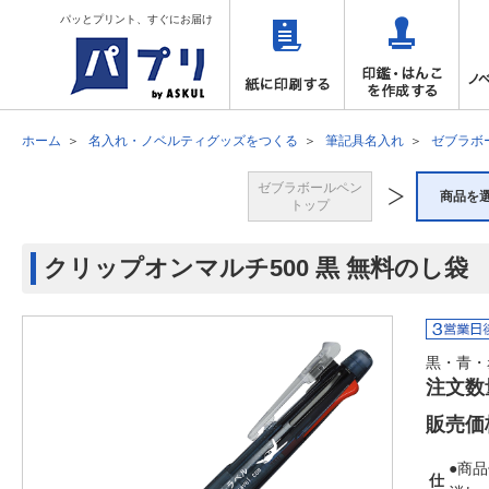
パッとプリント、すぐにお届け
ホーム
名入れ・ノベルティグッズをつくる
筆記具名入れ
ゼブラボ
ゼブラボールペン
商品を
トップ
クリップオンマルチ500 黒 無料のし袋
黒・青・
注文数
販売価
●商品
仕