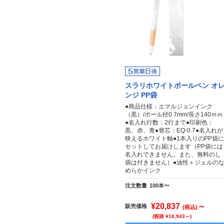
スラリホワイトボールペン オ
ンジ PP袋
●商品仕様：エマルジョンインク
（黒）/ボール径0.7mm/長さ140ｍｍ
●名入れ行数：2行まで●印刷色：
黒、赤、青●替芯：EQ-0.7●名入れが
映えるホワイト軸●1本入りのPP袋に
セットしてお届けします（PP袋には
名入れできません。また、無料のし
袋は付きません）●油性＋ジェルの
めらかインク
注文数量
100本〜
¥20,837
～
販売価格
(税込)
(税抜 ¥18,943～)