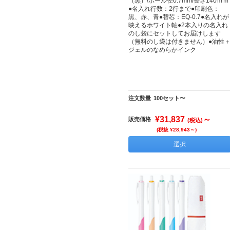
（黒）/ボール径0.7mm/長さ140ｍｍ
●名入れ行数：2行まで●印刷色：
黒、赤、青●替芯：EQ-0.7●名入れが
映えるホワイト軸●2本入りの名入れ
のし袋にセットしてお届けします
（無料のし袋は付きません）●油性
ジェルのなめらかインク
注文数量
100セット〜
¥31,837
～
販売価格
(税込)
(税抜 ¥28,943～)
選択