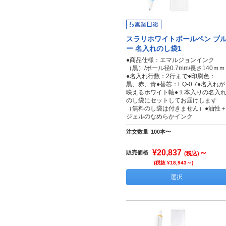
スラリホワイトボールペン ブ
ー 名入れのし袋1
●商品仕様：エマルジョンインク
（黒）/ボール径0.7mm/長さ140ｍｍ
●名入れ行数：2行まで●印刷色：
黒、赤、青●替芯：EQ-0.7●名入れが
映えるホワイト軸●１本入りの名入
のし袋にセットしてお届けします
（無料のし袋は付きません）●油性
ジェルのなめらかインク
注文数量
100本〜
¥20,837
～
販売価格
(税込)
(税抜 ¥18,943～)
選択