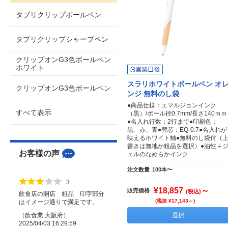
タプリクリップボールペン
タプリクリップシャープペン
クリップオンG3色ボールペン
ホワイト
スラリホワイトボールペン オ
クリップオンG3色ボールペン
ンジ 無料のし袋
●商品仕様：エマルジョンインク
すべて表示
（黒）/ボール径0.7mm/長さ140ｍｍ
●名入れ行数：2行まで●印刷色：
黒、赤、青●替芯：EQ-0.7●名入れが
映えるホワイト軸●無料のし袋付（
書きは無地か粗品を選択）●油性＋
お客様の声
ェルのなめらかインク
注文数量
100本〜
3
¥18,857
～
販売価格
(税込)
飲食店の開店 粗品 印字部分
(税抜 ¥17,143～)
はイメージ通りで満足です。
（
飲食業
大阪府
）
選択
2025/04/03 16:29:59