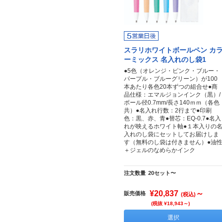
スラリホワイトボールペン カ
ーミックス 名入れのし袋1
●5色（オレンジ・ピンク・ブルー・
パープル・ブルーグリーン）が100
本あたり各色20本ずつの組合せ●商
品仕様：エマルジョンインク（黒）/
ボール径0.7mm/長さ140ｍｍ（各色
共）●名入れ行数：2行まで●印刷
色：黒、赤、青●替芯：EQ-0.7●名入
れが映えるホワイト軸●１本入りの
入れのし袋にセットしてお届けしま
す（無料のし袋は付きません）●油
＋ジェルのなめらかインク
注文数量
20セット〜
¥20,837
～
販売価格
(税込)
(税抜 ¥18,943～)
選択