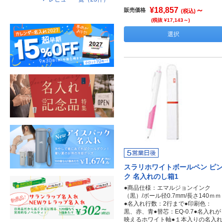
¥18,857
～
販売価格
(税込)
(税抜 ¥17,143～)
選択
スラリホワイトボールペン ピ
ク 名入れのし箱1
●商品仕様：エマルジョンインク
（黒）/ボール径0.7mm/長さ140ｍｍ
●名入れ行数：2行まで●印刷色：
黒、赤、青●替芯：EQ-0.7●名入れが
映えるホワイト軸●１本入りの名入