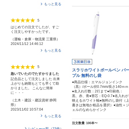
もっと見る
5
はじめての注文でしたが、すご
く注文しやすかったです。
（
運輸・倉庫・物流業
三重県
）
2024/11/12 14:46:12
もっと見る
5
スラリホワイトボールペン パ
急いでいたのでたすかりました
プル 無料のし袋
記念品として注文しました 出来
●商品仕様：エマルジョンインク
上がりも納期もとても早くて助
（黒）/ボール径0.7mm/長さ140ｍｍ
かりました。 こんなに簡単
●名入れ行数：2行まで●印刷色：
に・・・
黒、赤、青●替芯：EQ-0.7●名入れが
（
土木・建設・建設資材
静岡
映えるホワイト軸●無料のし袋付（
県
）
書きは無地か粗品を選択）●油性＋
2023/11/02 10:57:04
ェルのなめらかインク
もっと見る
注文数量
100本〜
レビュー一覧（
23
件）