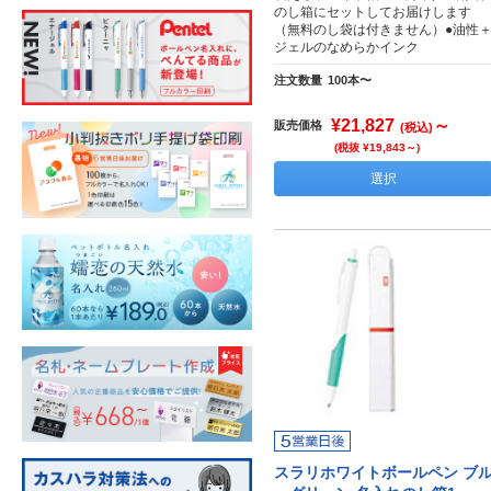
のし箱にセットしてお届けします
（無料のし袋は付きません）●油性
ジェルのなめらかインク
注文数量
100本〜
¥21,827
～
販売価格
(税込)
(税抜 ¥19,843～)
選択
スラリホワイトボールペン ブ