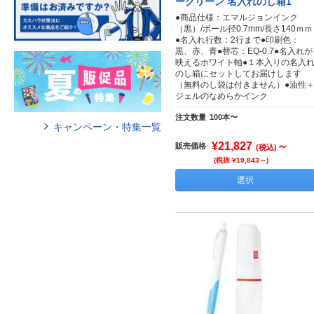
ーグリーン 名入れのし箱1
●商品仕様：エマルジョンインク
（黒）/ボール径0.7mm/長さ140ｍｍ
●名入れ行数：2行まで●印刷色：
黒、赤、青●替芯：EQ-0.7●名入れが
映えるホワイト軸●１本入りの名入
のし箱にセットしてお届けします
（無料のし袋は付きません）●油性
ジェルのなめらかインク
注文数量
100本〜
キャンペーン・特集一覧
¥21,827
～
販売価格
(税込)
(税抜 ¥19,843～)
選択