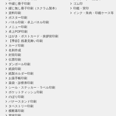
中綴じ冊子印刷
ゴム印
綴じ無し冊子印刷（スクラム製本）
印鑑・実印
資料印刷
インク・朱肉・印鑑ケース等
ポスター印刷
パネル印刷・卓上パネル印刷
メニュー印刷
卓上POP印刷
はがき・ポストカード・挨拶状印刷
【季節】残暑見舞い印刷
カード印刷
名刺作成
封筒印刷
伝票印刷
ダンボール印刷
紙袋印刷
紙製ホルダー印刷
お薬手帳印刷
薬袋・診察券印刷
シール・ステッカー・ラベル印刷
ポケットティッシュ印刷
のぼり印刷
バナースタンド印刷
タペストリー印刷
横断幕印刷
賞状印刷