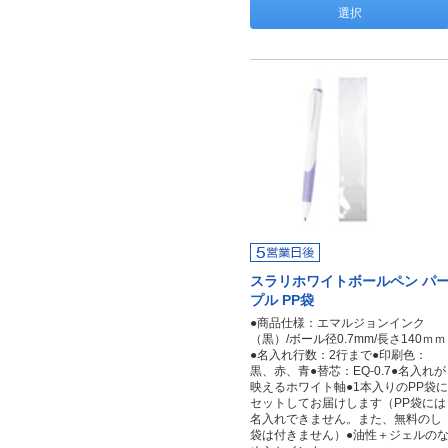
選択
スラリホワイトボールペン パ
プル PP袋
●商品仕様：エマルジョンインク
（黒）/ボール径0.7mm/長さ140ｍｍ
●名入れ行数：2行まで●印刷色：
黒、赤、青●替芯：EQ-0.7●名入れが
映えるホワイト軸●1本入りのPP袋に
セットしてお届けします（PP袋には
名入れできません。また、無料のし
袋は付きません）●油性＋ジェルの