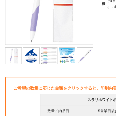
で●
様
けし
ご希望の数量に応じた金額をクリックすると、印刷内
スラリホワイトボ
数量／納品日
5営業日後