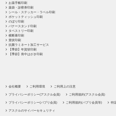
お薬手帳印刷
薬袋・診察券印刷
シール・ステッカー・ラベル印刷
ポケットティッシュ印刷
のぼり印刷
バナースタンド印刷
タペストリー印刷
横断幕印刷
賞状印刷
抗菌ラミネート加工サービス
【季節】年賀状印刷
【季節】喪中はがき印刷
会社概要
ご利用環境
ご利用上の注意
プライバシーポリシー(アスクル会員)
ご利用規約(アスクル会員)
プライバシーポリシー(パプリ会員)
ご利用規約(パプリ会員等)
特
アスクルのサイバーセキュリティ