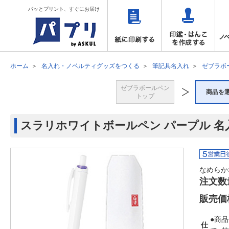
パッとプリント、すぐにお届け
ホーム
名入れ・ノベルティグッズをつくる
筆記具名入れ
ゼブラボ
ゼブラボールペン
商品を
トップ
スラリホワイトボールペン パープル 名
なめらか
注文数
販売価
●商品
仕