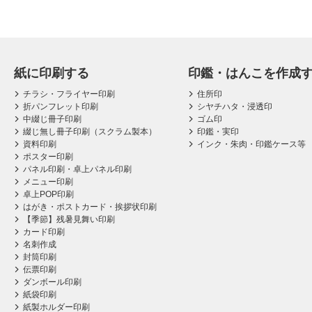
紙に印刷する
印鑑・はんこを作成
チラシ・フライヤー印刷
住所印
折パンフレット印刷
シヤチハタ・浸透印
中綴じ冊子印刷
ゴム印
綴じ無し冊子印刷（スクラム製本）
印鑑・実印
資料印刷
インク・朱肉・印鑑ケース等
ポスター印刷
パネル印刷・卓上パネル印刷
メニュー印刷
卓上POP印刷
はがき・ポストカード・挨拶状印刷
【季節】残暑見舞い印刷
カード印刷
名刺作成
封筒印刷
伝票印刷
ダンボール印刷
紙袋印刷
紙製ホルダー印刷