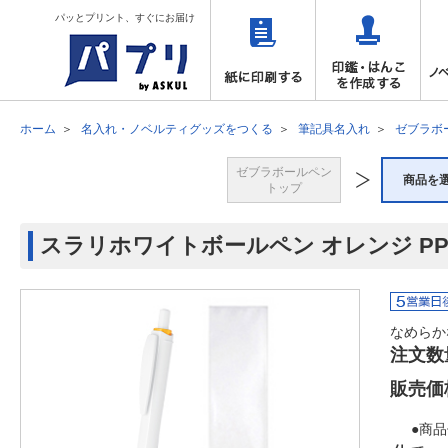
パッとプリント、すぐにお届け
ホーム
名入れ・ノベルティグッズをつくる
筆記具名入れ
ゼブラボ
ゼブラボールペン
商品を
トップ
スラリホワイトボールペン オレンジ P
なめらか
注文数
販売価
●商品