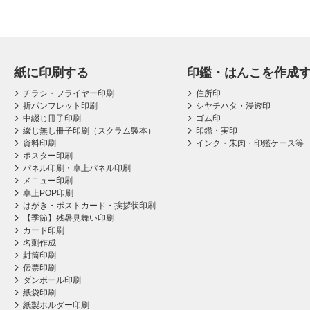
紙に印刷する
印鑑・はんこを作成
チラシ・フライヤー印刷
住所印
折パンフレット印刷
シヤチハタ・浸透印
中綴じ冊子印刷
ゴム印
綴じ無し冊子印刷（スクラム製本）
印鑑・実印
資料印刷
インク・朱肉・印鑑ケース等
ポスター印刷
パネル印刷・卓上パネル印刷
メニュー印刷
卓上POP印刷
はがき・ポストカード・挨拶状印刷
【季節】残暑見舞い印刷
カード印刷
名刺作成
封筒印刷
伝票印刷
ダンボール印刷
紙袋印刷
紙製ホルダー印刷