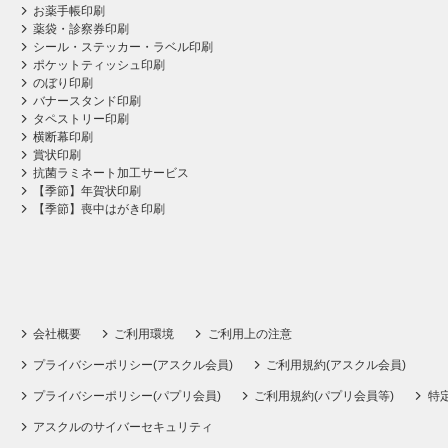
お薬手帳印刷
薬袋・診察券印刷
シール・ステッカー・ラベル印刷
ポケットティッシュ印刷
のぼり印刷
バナースタンド印刷
タペストリー印刷
横断幕印刷
賞状印刷
抗菌ラミネート加工サービス
【季節】年賀状印刷
【季節】喪中はがき印刷
会社概要
ご利用環境
ご利用上の注意
プライバシーポリシー(アスクル会員)
ご利用規約(アスクル会員)
プライバシーポリシー(パプリ会員)
ご利用規約(パプリ会員等)
特
アスクルのサイバーセキュリティ