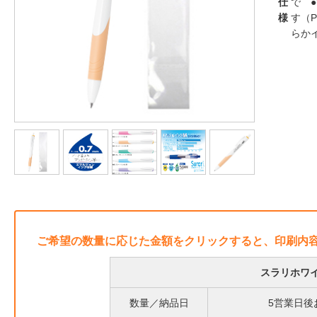
仕
で 
様
す（
らか
ご希望の数量に応じた金額をクリックすると、印刷内
スラリホワイ
数量／納品日
5営業日後