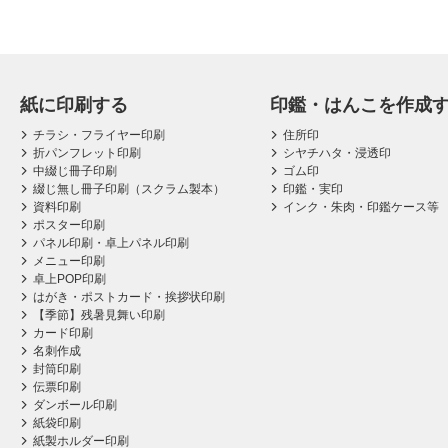
紙に印刷する
印鑑・はんこを作成
チラシ・フライヤー印刷
住所印
折パンフレット印刷
シヤチハタ・浸透印
中綴じ冊子印刷
ゴム印
綴じ無し冊子印刷（スクラム製本）
印鑑・実印
資料印刷
インク・朱肉・印鑑ケース等
ポスター印刷
パネル印刷・卓上パネル印刷
メニュー印刷
卓上POP印刷
はがき・ポストカード・挨拶状印刷
【季節】残暑見舞い印刷
カード印刷
名刺作成
封筒印刷
伝票印刷
ダンボール印刷
紙袋印刷
紙製ホルダー印刷