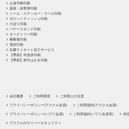
お薬手帳印刷
薬袋・診察券印刷
シール・ステッカー・ラベル印刷
ポケットティッシュ印刷
のぼり印刷
バナースタンド印刷
タペストリー印刷
横断幕印刷
賞状印刷
抗菌ラミネート加工サービス
【季節】年賀状印刷
【季節】喪中はがき印刷
会社概要
ご利用環境
ご利用上の注意
プライバシーポリシー(アスクル会員)
ご利用規約(アスクル会員)
プライバシーポリシー(パプリ会員)
ご利用規約(パプリ会員等)
特
アスクルのサイバーセキュリティ