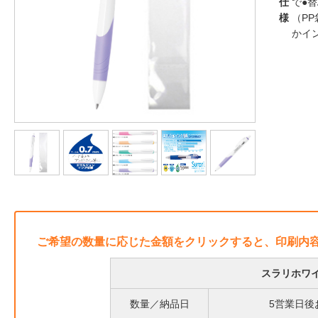
仕
で●
様
（P
かイ
ご希望の数量に応じた金額をクリックすると、印刷内
スラリホワイ
数量／納品日
5営業日後