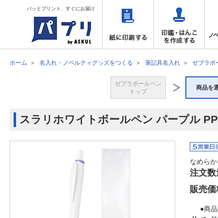
パッとプリント、すぐにお届け
ホーム
名入れ・ノベルティグッズをつくる
筆記具名入れ
ゼブラボ
ゼブラボールペン
商品を
トップ
スラリホワイトボールペン パープル P
なめらか
注文数
販売価
●商品