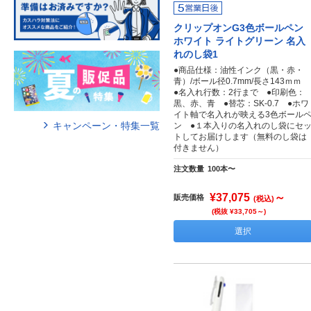
クリップオンG3色ボールペン
ホワイト ライトグリーン 名入
れのし袋1
●商品仕様：油性インク（黒・赤・
青）/ボール径0.7mm/長さ143ｍｍ
●名入れ行数：2行まで ●印刷色：
黒、赤、青 ●替芯：SK-0.7 ●ホワ
イト軸で名入れが映える3色ボール
キャンペーン・特集一覧
ン ●１本入りの名入れのし袋にセ
トしてお届けします（無料のし袋は
付きません）
注文数量
100本〜
¥37,075
～
販売価格
(税込)
(税抜 ¥33,705～)
選択