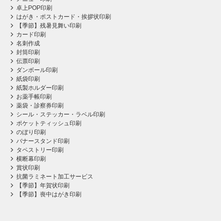
卓上POP印刷
はがき・ポストカード・挨拶状印刷
【季節】残暑見舞い印刷
カード印刷
名刺作成
封筒印刷
伝票印刷
ダンボール印刷
紙袋印刷
紙製ホルダー印刷
お薬手帳印刷
薬袋・診察券印刷
シール・ステッカー・ラベル印刷
ポケットティッシュ印刷
のぼり印刷
バナースタンド印刷
タペストリー印刷
横断幕印刷
賞状印刷
抗菌ラミネート加工サービス
【季節】年賀状印刷
【季節】喪中はがき印刷