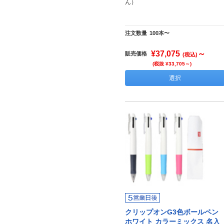
ん）
注文数量
100本〜
¥37,075
～
販売価格
(税込)
(税抜 ¥33,705～)
選択
クリップオンG3色ボールペン
ホワイト カラーミックス 名入