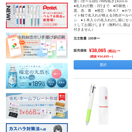
青）/ボール径0.7mm/長さ143ｍｍ
●名入れ行数：2行まで ●印刷色：
黒、赤、青 ●替芯：SK-0.7 ●ホワ
イト軸で名入れが映える3色ボール
ン ●１本入りの名入れのし箱にセ
トしてお届けします（無料のし袋は
付きません）
注文数量
100本〜
¥38,065
～
販売価格
(税込)
(税抜 ¥34,605～)
選択