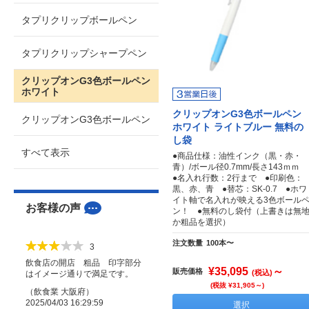
タプリクリップボールペン
タプリクリップシャープペン
クリップオンG3色ボールペン
ホワイト
クリップオンG3色ボールペン
クリップオンG3色ボールペン
ホワイト ライトブルー 無料の
し袋
すべて表示
●商品仕様：油性インク（黒・赤・
青）/ボール径0.7mm/長さ143ｍｍ
●名入れ行数：2行まで ●印刷色：
黒、赤、青 ●替芯：SK-0.7 ●ホワ
イト軸で名入れが映える3色ボール
お客様の声
ン！ ●無料のし袋付（上書きは無
か粗品を選択）
注文数量
100本〜
3
飲食店の開店 粗品 印字部分
¥35,095
～
販売価格
(税込)
はイメージ通りで満足です。
(税抜 ¥31,905～)
（
飲食業
大阪府
）
2025/04/03 16:29:59
選択