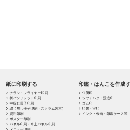
紙に印刷する
印鑑・はんこを作成
チラシ・フライヤー印刷
住所印
折パンフレット印刷
シヤチハタ・浸透印
中綴じ冊子印刷
ゴム印
綴じ無し冊子印刷（スクラム製本）
印鑑・実印
資料印刷
インク・朱肉・印鑑ケース等
ポスター印刷
パネル印刷・卓上パネル印刷
メニュー印刷