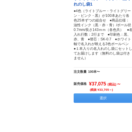
れのし袋1
●4色（ライトブルー・ライトグリー
ン・ピンク・黒）が100本あたり各
色25本ずつの組合せ ●商品仕様：
油性インク（黒・赤・青）/ボール径
0.7mm/長さ143ｍｍ（各色共） ●
入れ行数：2行まで ●印刷色：黒、
赤、青 ●替芯：SK-0.7 ●ホワイト
軸で名入れが映える3色ボールペ
●１本入りの名入れのし袋にセット
てお届けします（無料のし袋は付き
ません）
注文数量
100本〜
¥37,075
～
販売価格
(税込)
(税抜 ¥33,705～)
選択