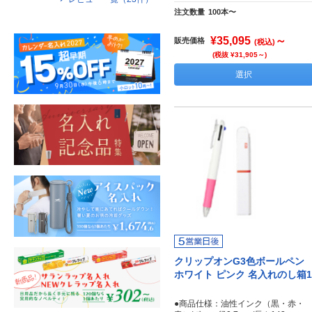
注文数量
100本〜
¥35,095
～
販売価格
(税込)
(税抜 ¥31,905～)
選択
クリップオンG3色ボールペン
ホワイト ピンク 名入れのし箱1
●商品仕様：油性インク（黒・赤・