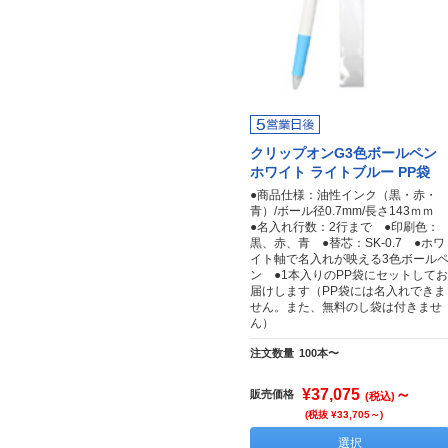
クリップオンG3色ボールペン
ホワイト ライトブルー PP袋
●商品仕様：油性インク（黒・赤・
青）/ボール径0.7mm/長さ143ｍｍ
●名入れ行数：2行まで ●印刷色：
黒、赤、青 ●替芯：SK-0.7 ●ホワ
イト軸で名入れが映える3色ボール
ン ●1本入りのPP袋にセットしてお
届けします（PP袋には名入れできま
せん。また、無料のし袋は付きませ
ん）
注文数量
100本〜
¥37,075
～
販売価格
(税込)
(税抜 ¥33,705～)
選択