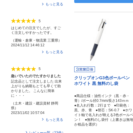
もっと見る
5
はじめての注文でしたが、すご
く注文しやすかったです。
（
運輸・倉庫・物流業
三重県
）
2024/11/12 14:46:12
もっと見る
5
急いでいたのでたすかりました
クリップオンG3色ボールペン
記念品として注文しました 出来
ホワイト 黒 無料のし袋
上がりも納期もとても早くて助
かりました。 こんなに簡単
に・・・
●商品仕様：油性インク（黒・赤・
青）/ボール径0.7mm/長さ143ｍｍ
（
土木・建設・建設資材
静岡
●名入れ行数：2行まで ●印刷色：
県
）
黒、赤、青 ●替芯：SK-0.7 ●ホワ
2023/11/02 10:57:04
イト軸で名入れが映える3色ボール
もっと見る
ン！ ●無料のし袋付（上書きは無
か粗品を選択）
レビュー一覧（
23
件）