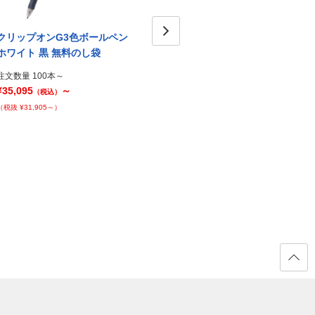
クリップオンG3色ボールペン
クリップオンG3色ボールペン
クリ
ホワイト 黒 無料のし袋
ホワイト ライトブルー 名入れ
Next
ホワイ
のし箱1
れのし
注文数量 100本～
¥35,095
～
注文数量 100本～
注文数量
（税込）
¥38,065
～
¥38,0
（税抜 ¥31,905～）
（税込）
（税抜 ¥34,605～）
（税抜 ¥
ページ
の先頭
へ戻る