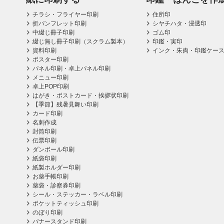
チラシ・フライヤー印刷
住所印
折パンフレット印刷
シヤチハタ・浸透印
中綴じ冊子印刷
ゴム印
綴じ無し冊子印刷（スクラム製本）
印鑑・実印
資料印刷
インク・朱肉・印鑑ケー
ポスター印刷
パネル印刷・卓上パネル印刷
メニュー印刷
卓上POP印刷
はがき・ポストカード・挨拶状印刷
【季節】残暑見舞い印刷
カード印刷
名刺作成
封筒印刷
伝票印刷
ダンボール印刷
紙袋印刷
紙製ホルダー印刷
お薬手帳印刷
薬袋・診察券印刷
シール・ステッカー・ラベル印刷
ポケットティッシュ印刷
のぼり印刷
バナースタンド印刷