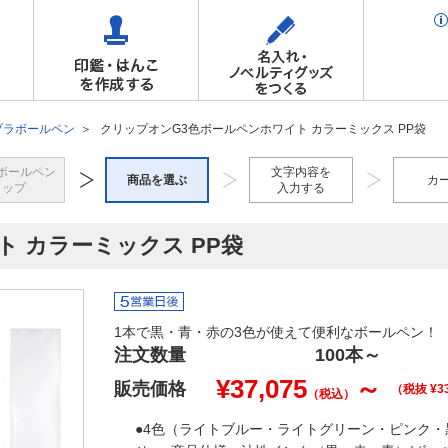
ブラボールペン
クリップオンG3色ボールペンホワイト カラーミックス PP袋
ボールペン
文字内容を
商品を選ぶ
カ
トップ
入力する
 カラーミックス PP袋
1本で黒・青・赤の3色が使えて便利なボールペン！
注文数量
100本
～
¥
37,075
～
販売価格
（税抜 ¥
3
（税込）
●4色（ライトブルー・ライトグリーン・ピンク・黒