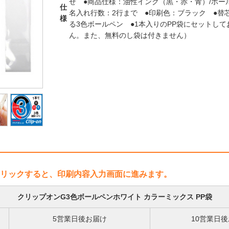
せ ●商品仕様：油性インク（黒・赤・青）/ボール径
仕
名入れ行数：2行まで ●印刷色：ブラック ●替芯
様
る3色ボールペン ●1本入りのPP袋にセットし
ん。また、無料のし袋は付きません）
リックすると、印刷内容入力画面に進みます。
クリップオンG3色ボールペンホワイト カラーミックス PP袋
5営業日後お届け
10営業日