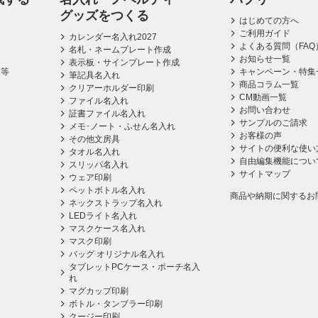
グッズをつくる
はじめての方へ
ご利用ガイド
カレンダー名入れ2027
よくある質問（FAQ
名札・ネームプレート作成
お知らせ一覧
表示板・サインプレート作成
ス等
キャンペーン・特集
筆記具名入れ
商品コラム一覧
クリアーホルダー印刷
CM動画一覧
ファイル名入れ
お問い合わせ
証書ファイル名入れ
サンプルのご請求
メモ･ノート・ふせん名入れ
お客様の声
その他文房具
サイトの便利な使い
タオル名入れ
自由編集機能につい
スリッパ名入れ
サイトマップ
ウェア印刷
ペットボトル名入れ
商品や納期に関するお
ネックストラップ名入れ
LEDライト名入れ
マスクケース名入れ
マスク印刷
バッグ オリジナル名入れ
タブレットPCケース・ポーチ名入
れ
マグカップ印刷
ボトル・タンブラー印刷
クージー印刷