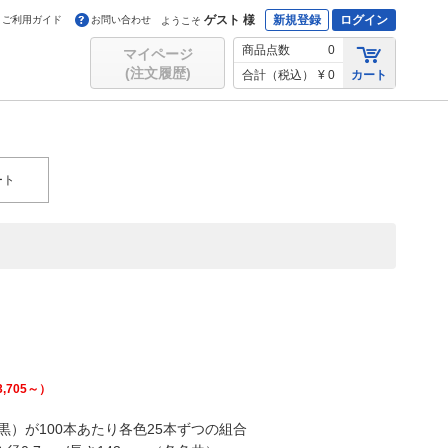
ゲスト 様
新規登録
ログイン
ご利用ガイド
お問い合わせ
ようこそ
商品点数
0
マイページ
(注文履歴)
合計（税込）
¥ 0
カート
ート
3,705
～）
）が100本あたり各色25本ずつの組合