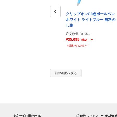
ペン
クリップオンG3色ボールペン
クリップオンG3色ボールペン
 名入
ホワイト カラーミックス PP袋
Prev
ホワイト ライトブルー 無料の
し袋
注文数量 100本～
¥37,075
～
注文数量 100本～
（税込）
¥35,095
～
（税抜 ¥33,705～）
（税込）
（税抜 ¥31,905～）
前の画面へ戻る
紙に印刷する
印鑑・はんこを作