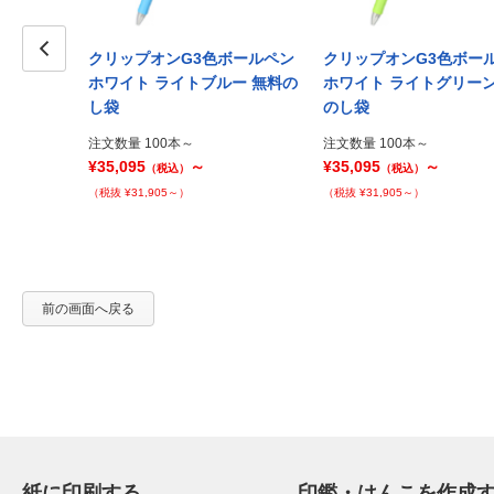
ボールペン
クリップオンG3色ボールペン
クリップオンG3色ボー
ックス PP袋
Prev
ホワイト ライトブルー 無料の
ホワイト ライトグリーン
し袋
のし袋
注文数量 100本～
注文数量 100本～
¥35,095
～
¥35,095
～
（税込）
（税込）
（税抜 ¥31,905～）
（税抜 ¥31,905～）
前の画面へ戻る
紙に印刷する
印鑑・はんこを作成