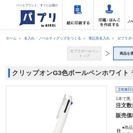
パッとプリント、すぐにお届け
ホーム
名入れ・ノベルティグッズをつくる
筆記具名入れ
ゼブラボ
ゼブラボールペン
商品を
トップ
クリップオンG3色ボールペンホワイト 
1本で黒
注文数
販売価
●商品
仕