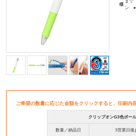
まで
様
ン 
ご希望の数量に応じた金額をクリックすると、印刷内
クリップオンG3色ボール
数量／納品日
3営業日後