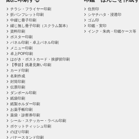
チラシ・フライヤー印刷
住所印
折パンフレット印刷
シヤチハタ・浸透印
中綴じ冊子印刷
ゴム印
綴じ無し冊子印刷（スクラム製本）
印鑑・実印
資料印刷
インク・朱肉・印鑑ケース等
ポスター印刷
パネル印刷・卓上パネル印刷
メニュー印刷
卓上POP印刷
はがき・ポストカード・挨拶状印刷
【季節】残暑見舞い印刷
カード印刷
名刺作成
封筒印刷
伝票印刷
ダンボール印刷
紙袋印刷
紙製ホルダー印刷
お薬手帳印刷
薬袋・診察券印刷
シール・ステッカー・ラベル印刷
ポケットティッシュ印刷
のぼり印刷
バナースタンド印刷