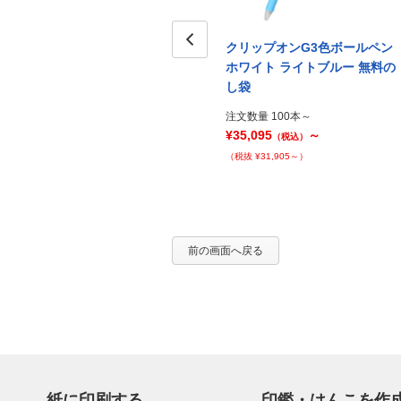
ペン
クリップオンG3色ボールペン
クリップオンG3色ボールペン
 名入
ホワイト カラーミックス PP袋
Prev
ホワイト ライトブルー 無料の
し袋
注文数量 100本～
¥37,075
～
注文数量 100本～
（税込）
¥35,095
～
（税抜 ¥33,705～）
（税込）
（税抜 ¥31,905～）
前の画面へ戻る
紙に印刷する
印鑑・はんこを作