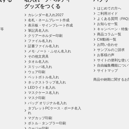
グッズをつくる
はじめての方へ
ご利用ガイド
カレンダー名入れ2027
よくある質問（FAQ
名札・ネームプレート作成
お知らせ一覧
表示板・サインプレート作成
ス等
キャンペーン・特集
筆記具名入れ
商品コラム一覧
クリアーホルダー印刷
CM動画一覧
ファイル名入れ
お問い合わせ
証書ファイル名入れ
サンプルのご請求
メモ･ノート・ふせん名入れ
お客様の声
その他文房具
サイトの便利な使い
タオル名入れ
自由編集機能につい
スリッパ名入れ
サイトマップ
ウェア印刷
ペットボトル名入れ
商品や納期に関するお
ネックストラップ名入れ
LEDライト名入れ
マスクケース名入れ
マスク印刷
バッグ オリジナル名入れ
タブレットPCケース・ポーチ名入
れ
マグカップ印刷
ボトル・タンブラー印刷
クージー印刷