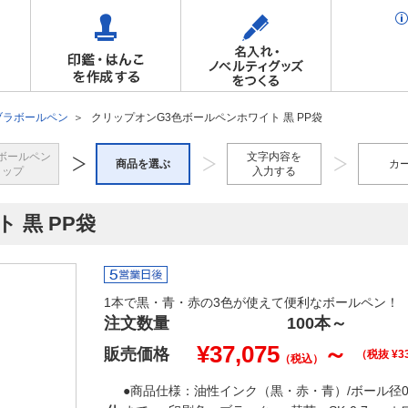
ブラボールペン
クリップオンG3色ボールペンホワイト 黒 PP袋
ボールペン
文字内容を
商品を選ぶ
カ
トップ
入力する
 黒 PP袋
1本で黒・青・赤の3色が使えて便利なボールペン！
注文数量
100本
～
¥
37,075
～
販売価格
（税抜 ¥
3
（税込）
●商品仕様：油性インク（黒・赤・青）/ボール径0.