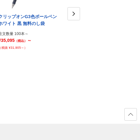
クリップオンG3色ボールペン
クリップオンG3色ボールペン
クリ
ホワイト 黒 無料のし袋
ホワイト ライトブルー 名入れ
Next
ホワイ
のし箱1
れのし
注文数量 100本～
¥35,095
～
注文数量 100本～
注文数量
（税込）
¥38,065
～
¥38,0
（税抜 ¥31,905～）
（税込）
（税抜 ¥34,605～）
（税抜 ¥
ページ
の先頭
へ戻る