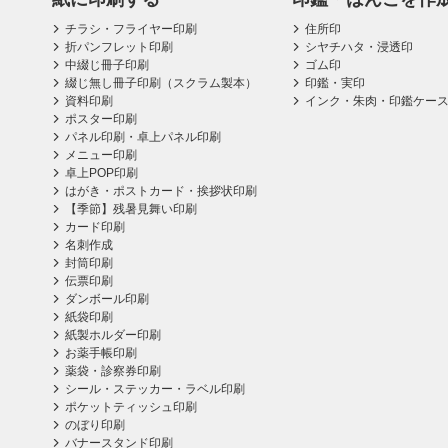
チラシ・フライヤー印刷
住所印
折パンフレット印刷
シヤチハタ・浸透印
中綴じ冊子印刷
ゴム印
綴じ無し冊子印刷（スクラム製本）
印鑑・実印
資料印刷
インク・朱肉・印鑑ケー
ポスター印刷
パネル印刷・卓上パネル印刷
メニュー印刷
卓上POP印刷
はがき・ポストカード・挨拶状印刷
【季節】残暑見舞い印刷
カード印刷
名刺作成
封筒印刷
伝票印刷
ダンボール印刷
紙袋印刷
紙製ホルダー印刷
お薬手帳印刷
薬袋・診察券印刷
シール・ステッカー・ラベル印刷
ポケットティッシュ印刷
のぼり印刷
バナースタンド印刷