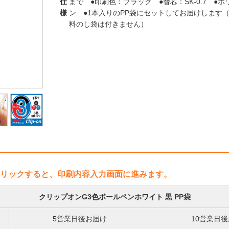
仕
まで ●印刷色：ブラック ●替芯：SK-0.7 
様
ン ●1本入りのPP袋にセットしてお届けします
料のし袋は付きません）
リックすると、印刷内容入力画面に進みます。
クリップオンG3色ボールペンホワイト 黒 PP袋
5営業日後お届け
10営業日