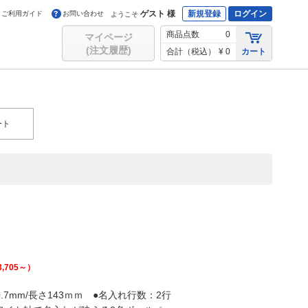
ゲスト 様
新規登録
ログイン
ご利用ガイド
お問い合わせ
ようこそ
商品点数
0
マイページ
(注文履歴)
合計（税込）
¥ 0
カート
ート
3,705
～）
7mm/長さ143ｍｍ ●名入れ行数：2行