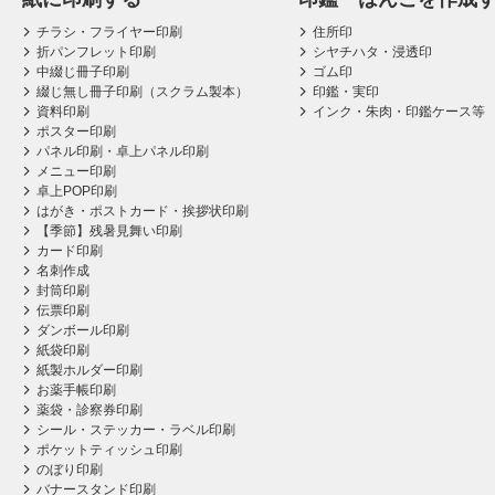
チラシ・フライヤー印刷
住所印
折パンフレット印刷
シヤチハタ・浸透印
中綴じ冊子印刷
ゴム印
綴じ無し冊子印刷（スクラム製本）
印鑑・実印
資料印刷
インク・朱肉・印鑑ケース等
ポスター印刷
パネル印刷・卓上パネル印刷
メニュー印刷
卓上POP印刷
はがき・ポストカード・挨拶状印刷
【季節】残暑見舞い印刷
カード印刷
名刺作成
封筒印刷
伝票印刷
ダンボール印刷
紙袋印刷
紙製ホルダー印刷
お薬手帳印刷
薬袋・診察券印刷
シール・ステッカー・ラベル印刷
ポケットティッシュ印刷
のぼり印刷
バナースタンド印刷