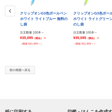
ボールペン
クリップオンG3色ボールペン
クリップオンG3色ボー
ックス PP袋
Prev
ホワイト ライトブルー 無料の
ホワイト ライトグリーン
し袋
のし袋
注文数量 100本～
注文数量 100本～
¥35,095
～
¥35,095
～
（税込）
（税込）
（税抜 ¥31,905～）
（税抜 ¥31,905～）
前の画面へ戻る
紙に印刷する
印鑑・はんこを作成