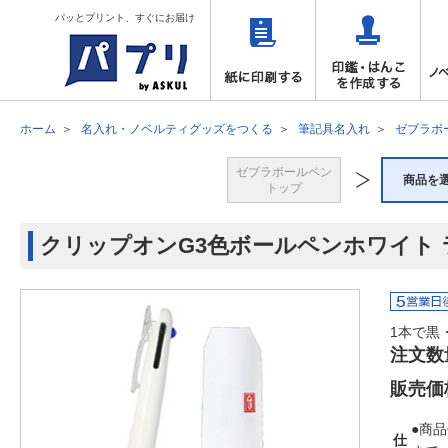
パッとプリント、すぐにお届け
ホーム
名入れ・ノベルティグッズをつくる
筆記具名入れ
ゼブラボ
ゼブラボールペン
商品を
トップ
クリップオンG3色ボールペンホワイト 
1本で黒
注文数
販売価
●商品
仕