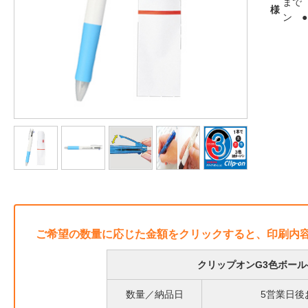
まで
様
ン 
ご希望の数量に応じた金額をクリックすると、印刷内
クリップオンG3色ボール
数量／納品日
5営業日後