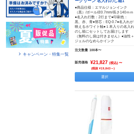
ーグリーン 名入れのし箱1
●商品仕様：エマルジョンインク
（黒）/ボール径0.7mm/長さ140ｍｍ
●名入れ行数：2行まで●印刷色：
黒、赤、青●替芯：EQ-0.7●名入れが
映えるホワイト軸●１本入りの名入
のし箱にセットしてお届けします
（無料のし袋は付きません）●油性
ジェルのなめらかインク
注文数量
100本〜
キャンペーン・特集一覧
¥21,827
～
販売価格
(税込)
(税抜 ¥19,843～)
選択