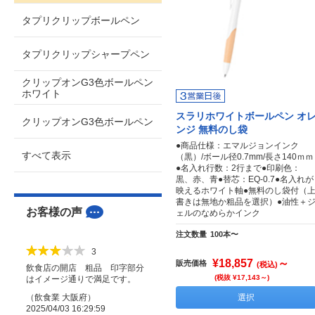
タプリクリップボールペン
タプリクリップシャープペン
クリップオンG3色ボールペン
ホワイト
スラリホワイトボールペン オ
クリップオンG3色ボールペン
ンジ 無料のし袋
●商品仕様：エマルジョンインク
すべて表示
（黒）/ボール径0.7mm/長さ140ｍｍ
●名入れ行数：2行まで●印刷色：
黒、赤、青●替芯：EQ-0.7●名入れが
映えるホワイト軸●無料のし袋付（
書きは無地か粗品を選択）●油性＋
お客様の声
ェルのなめらかインク
注文数量
100本〜
3
¥18,857
～
販売価格
(税込)
飲食店の開店 粗品 印字部分
(税抜 ¥17,143～)
はイメージ通りで満足です。
（
飲食業
大阪府
）
選択
2025/04/03 16:29:59