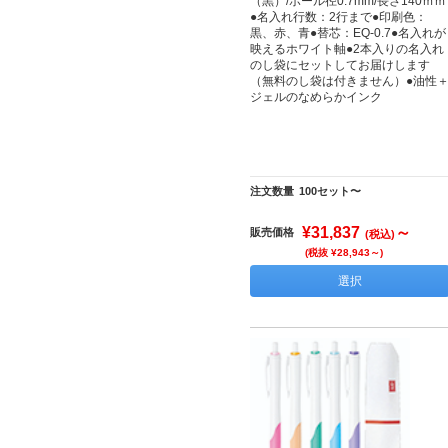
（黒）/ボール径0.7mm/長さ140ｍｍ
●名入れ行数：2行まで●印刷色：
黒、赤、青●替芯：EQ-0.7●名入れが
映えるホワイト軸●2本入りの名入れ
のし袋にセットしてお届けします
（無料のし袋は付きません）●油性
ジェルのなめらかインク
注文数量
100セット〜
¥31,837
～
販売価格
(税込)
(税抜 ¥28,943～)
選択