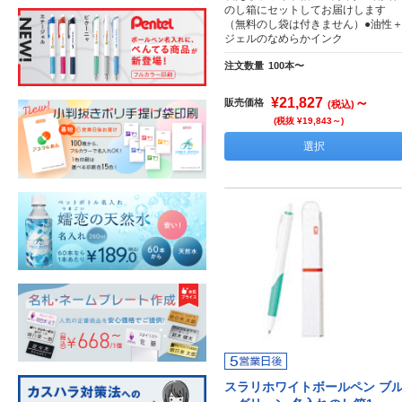
のし箱にセットしてお届けします
（無料のし袋は付きません）●油性
ジェルのなめらかインク
注文数量
100本〜
¥21,827
～
販売価格
(税込)
(税抜 ¥19,843～)
選択
スラリホワイトボールペン ブ