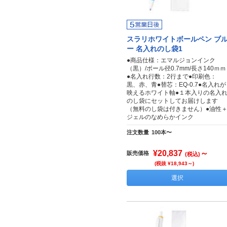
スラリホワイトボールペン ブ
ー 名入れのし袋1
●商品仕様：エマルジョンインク
（黒）/ボール径0.7mm/長さ140ｍｍ
●名入れ行数：2行まで●印刷色：
黒、赤、青●替芯：EQ-0.7●名入れが
映えるホワイト軸●１本入りの名入
のし袋にセットしてお届けします
（無料のし袋は付きません）●油性
ジェルのなめらかインク
注文数量
100本〜
¥20,837
～
販売価格
(税込)
(税抜 ¥18,943～)
選択