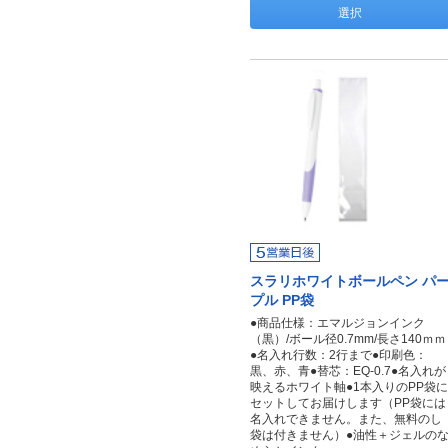
選択
スラリホワイトボールペン パ
プル PP袋
●商品仕様：エマルジョンインク
（黒）/ボール径0.7mm/長さ140ｍｍ
●名入れ行数：2行まで●印刷色：
黒、赤、青●替芯：EQ-0.7●名入れが
映えるホワイト軸●1本入りのPP袋に
セットしてお届けします（PP袋には
名入れできません。また、無料のし
袋は付きません）●油性＋ジェルの