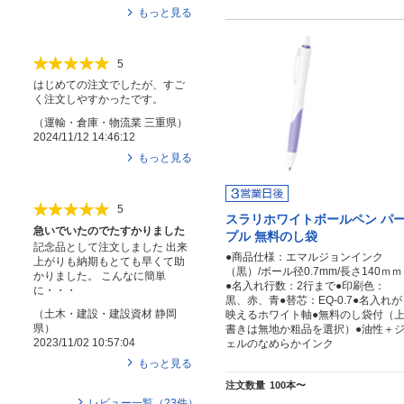
もっと見る
5
はじめての注文でしたが、すご
く注文しやすかったです。
（
運輸・倉庫・物流業
三重県
）
2024/11/12 14:46:12
もっと見る
5
スラリホワイトボールペン パ
急いでいたのでたすかりました
プル 無料のし袋
記念品として注文しました 出来
●商品仕様：エマルジョンインク
上がりも納期もとても早くて助
（黒）/ボール径0.7mm/長さ140ｍｍ
かりました。 こんなに簡単
●名入れ行数：2行まで●印刷色：
に・・・
黒、赤、青●替芯：EQ-0.7●名入れが
（
土木・建設・建設資材
静岡
映えるホワイト軸●無料のし袋付（
県
）
書きは無地か粗品を選択）●油性＋
2023/11/02 10:57:04
ェルのなめらかインク
もっと見る
注文数量
100本〜
レビュー一覧（
23
件）