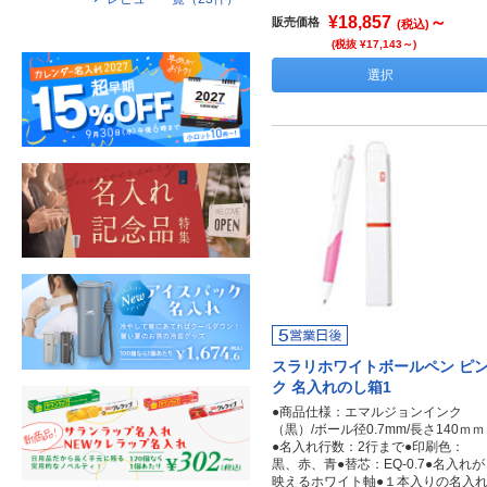
¥18,857
～
販売価格
(税込)
(税抜 ¥17,143～)
選択
スラリホワイトボールペン ピ
ク 名入れのし箱1
●商品仕様：エマルジョンインク
（黒）/ボール径0.7mm/長さ140ｍｍ
●名入れ行数：2行まで●印刷色：
黒、赤、青●替芯：EQ-0.7●名入れが
映えるホワイト軸●１本入りの名入