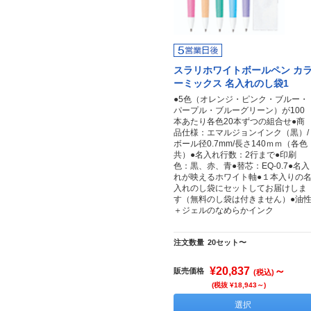
スラリホワイトボールペン カ
ーミックス 名入れのし袋1
●5色（オレンジ・ピンク・ブルー・
パープル・ブルーグリーン）が100
本あたり各色20本ずつの組合せ●商
品仕様：エマルジョンインク（黒）/
ボール径0.7mm/長さ140ｍｍ（各色
共）●名入れ行数：2行まで●印刷
色：黒、赤、青●替芯：EQ-0.7●名入
れが映えるホワイト軸●１本入りの
入れのし袋にセットしてお届けしま
す（無料のし袋は付きません）●油
＋ジェルのなめらかインク
注文数量
20セット〜
¥20,837
～
販売価格
(税込)
(税抜 ¥18,943～)
選択