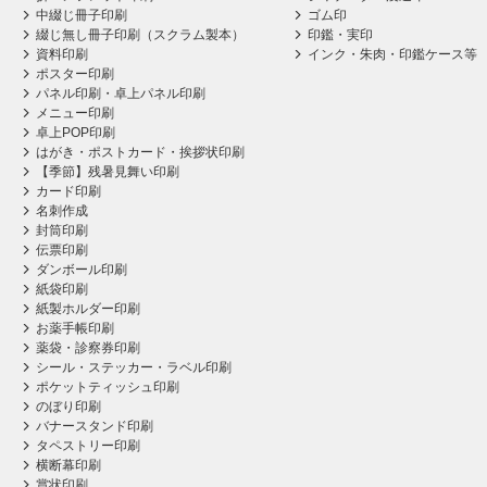
中綴じ冊子印刷
ゴム印
綴じ無し冊子印刷（スクラム製本）
印鑑・実印
資料印刷
インク・朱肉・印鑑ケース等
ポスター印刷
パネル印刷・卓上パネル印刷
メニュー印刷
卓上POP印刷
はがき・ポストカード・挨拶状印刷
【季節】残暑見舞い印刷
カード印刷
名刺作成
封筒印刷
伝票印刷
ダンボール印刷
紙袋印刷
紙製ホルダー印刷
お薬手帳印刷
薬袋・診察券印刷
シール・ステッカー・ラベル印刷
ポケットティッシュ印刷
のぼり印刷
バナースタンド印刷
タペストリー印刷
横断幕印刷
賞状印刷