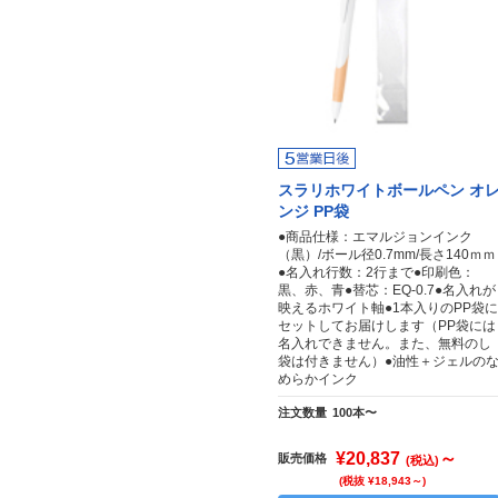
スラリホワイトボールペン オ
ンジ PP袋
●商品仕様：エマルジョンインク
（黒）/ボール径0.7mm/長さ140ｍｍ
●名入れ行数：2行まで●印刷色：
黒、赤、青●替芯：EQ-0.7●名入れが
映えるホワイト軸●1本入りのPP袋に
セットしてお届けします（PP袋には
名入れできません。また、無料のし
袋は付きません）●油性＋ジェルの
めらかインク
注文数量
100本〜
¥20,837
～
販売価格
(税込)
(税抜 ¥18,943～)