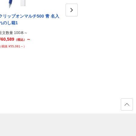
クリップオンマルチ500 青 名入
クリップオンマルチ500 白 名入
クリッ
Next
れのし箱1
れのし箱1
れのし
注文数量 100本～
注文数量 100本～
注文数量
¥60,589
～
¥60,589
～
¥60,5
（税込）
（税込）
（税抜 ¥55,081～）
（税抜 ¥55,081～）
（税抜 ¥
ページ
の先頭
へ戻る