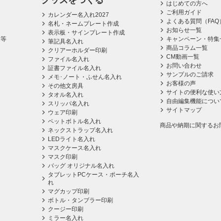
グッズをつくる
はじめての方へ
ご利用ガイド
カレンダー名入れ2027
よくある質問（FAQ
名札・ネームプレート作成
お知らせ一覧
表示板・サインプレート作成
ス等
キャンペーン・特集
筆記具名入れ
商品コラム一覧
クリアーホルダー印刷
CM動画一覧
ファイル名入れ
お問い合わせ
証書ファイル名入れ
サンプルのご請求
メモ･ノート・ふせん名入れ
お客様の声
その他文房具
サイトの便利な使い
タオル名入れ
自由編集機能につい
スリッパ名入れ
サイトマップ
ウェア印刷
ペットボトル名入れ
商品や納期に関するお
ネックストラップ名入れ
LEDライト名入れ
マスクケース名入れ
マスク印刷
バッグ オリジナル名入れ
タブレットPCケース・ポーチ名入
れ
マグカップ印刷
ボトル・タンブラー印刷
クージー印刷
ミラー名入れ