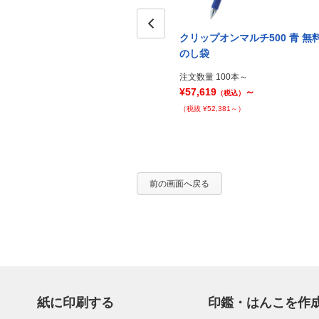
 PP
クリップオンマルチ500 黒 PP
クリップオンマルチ500 青 無
Prev
袋
のし袋
注文数量 100本～
注文数量 100本～
¥59,599
～
¥57,619
～
（税込）
（税込）
（税抜 ¥54,181～）
（税抜 ¥52,381～）
前の画面へ戻る
紙に印刷する
印鑑・はんこを作