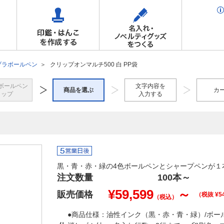
ブラボールペン
クリップオンマルチ500 白 PP袋
ボールペン
文字内容を
商品を選ぶ
カ
トップ
入力する
黒・青・赤・緑の4色ボールペンとシャープペンが１
注文数量
100本
～
¥
59,599
～
販売価格
（税抜 ¥
5
（税込）
●商品仕様：油性インク（黒・赤・青・緑）/ボール径0.