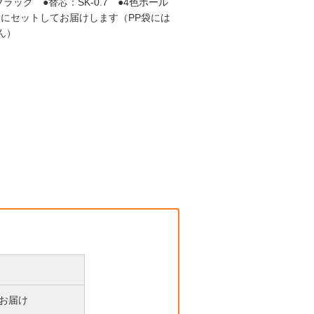
ック ●替芯：SK-0.7 ●4色ボール
袋にセットしてお届けします（PP袋には
せん）
後お届け