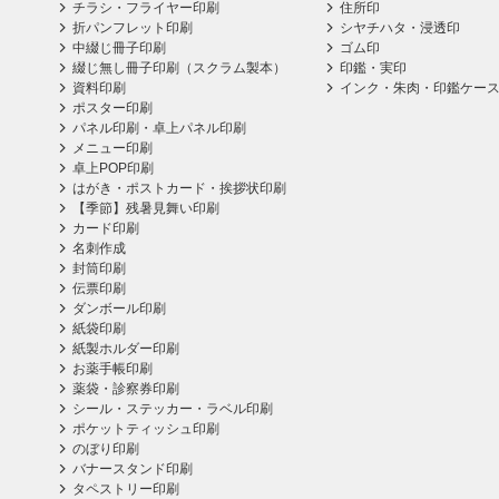
チラシ・フライヤー印刷
住所印
折パンフレット印刷
シヤチハタ・浸透印
中綴じ冊子印刷
ゴム印
綴じ無し冊子印刷（スクラム製本）
印鑑・実印
資料印刷
インク・朱肉・印鑑ケー
ポスター印刷
パネル印刷・卓上パネル印刷
メニュー印刷
卓上POP印刷
はがき・ポストカード・挨拶状印刷
【季節】残暑見舞い印刷
カード印刷
名刺作成
封筒印刷
伝票印刷
ダンボール印刷
紙袋印刷
紙製ホルダー印刷
お薬手帳印刷
薬袋・診察券印刷
シール・ステッカー・ラベル印刷
ポケットティッシュ印刷
のぼり印刷
バナースタンド印刷
タペストリー印刷