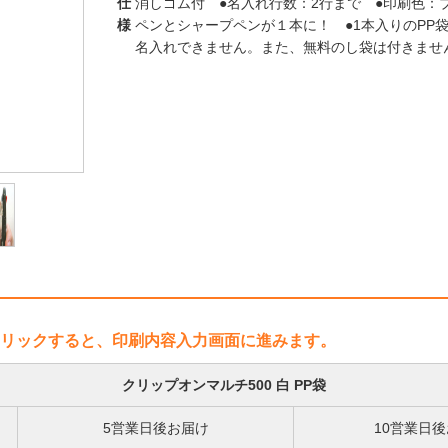
仕
消しゴム付 ●名入れ行数：2行まで ●印刷色：ブラ
様
ペンとシャープペンが１本に！ ●1本入りのPP
名入れできません。また、無料のし袋は付きま
リックすると、印刷内容入力画面に進みます。
クリップオンマルチ500 白 PP袋
5営業日後お届け
10営業日