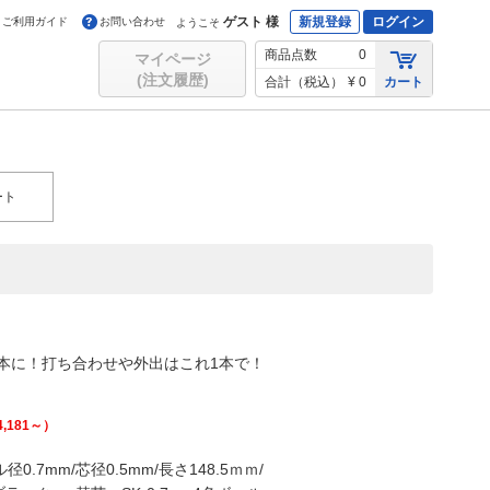
ゲスト 様
新規登録
ログイン
ご利用ガイド
お問い合わせ
ようこそ
商品点数
0
マイページ
(注文履歴)
合計（税込）
¥ 0
カート
ート
本に！打ち合わせや外出はこれ1本で！
4,181
～）
7mm/芯径0.5mm/長さ148.5ｍｍ/