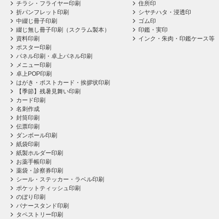
チラシ・フライヤー印刷
住所印
折パンフレット印刷
シヤチハタ・浸透印
中綴じ冊子印刷
ゴム印
綴じ無し冊子印刷（スクラム製本）
印鑑・実印
資料印刷
インク・朱肉・印鑑ケース等
ポスター印刷
パネル印刷・卓上パネル印刷
メニュー印刷
卓上POP印刷
はがき・ポストカード・挨拶状印刷
【季節】残暑見舞い印刷
カード印刷
名刺作成
封筒印刷
伝票印刷
ダンボール印刷
紙袋印刷
紙製ホルダー印刷
お薬手帳印刷
薬袋・診察券印刷
シール・ステッカー・ラベル印刷
ポケットティッシュ印刷
のぼり印刷
バナースタンド印刷
タペストリー印刷