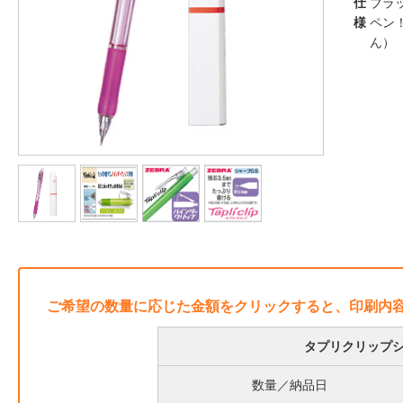
仕
ブラ
様
ペン
ん
ご希望の数量に応じた金額をクリックすると、印刷内
タプリクリップシ
数量／納品日