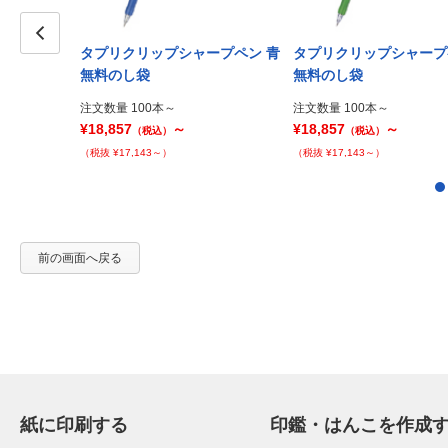
ープペン カ
タプリクリップシャープペン 青
タプリクリップシャープ
Prev
無料のし袋
無料のし袋
注文数量 100本～
注文数量 100本～
¥18,857
～
¥18,857
～
（税込）
（税込）
（税抜 ¥17,143～）
（税抜 ¥17,143～）
前の画面へ戻る
紙に印刷する
印鑑・はんこを作成