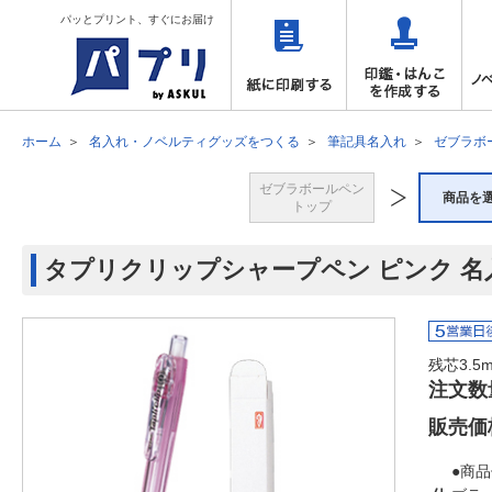
パッとプリント、すぐにお届け
ホーム
名入れ・ノベルティグッズをつくる
筆記具名入れ
ゼブラボ
ゼブラボールペン
商品を
トップ
タプリクリップシャープペン ピンク 名
残芯3.
注文数
販売価
●商品