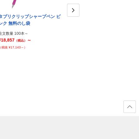
タプリクリップシャープペン ピ
タプリクリップシャープペン 白
タプ
Next
ンク 無料のし袋
無料のし袋
無料
注文数量 100本～
注文数量 100本～
注文数量
¥18,857
～
¥18,857
～
¥18,8
（税込）
（税込）
（税抜 ¥17,143～）
（税抜 ¥17,143～）
（税抜 ¥
ページ
の先頭
へ戻る