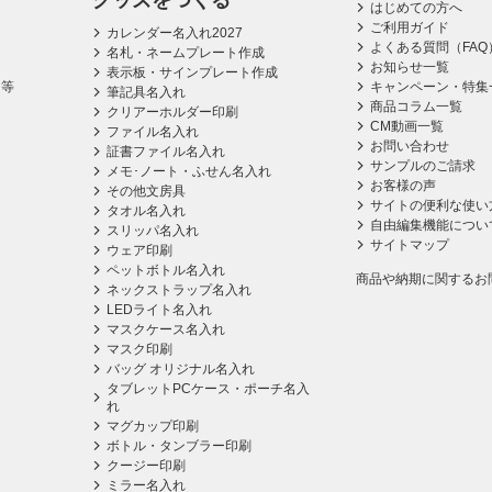
グッズをつくる
はじめての方へ
ご利用ガイド
カレンダー名入れ2027
よくある質問（FAQ
名札・ネームプレート作成
お知らせ一覧
表示板・サインプレート作成
ス等
キャンペーン・特集
筆記具名入れ
商品コラム一覧
クリアーホルダー印刷
CM動画一覧
ファイル名入れ
お問い合わせ
証書ファイル名入れ
サンプルのご請求
メモ･ノート・ふせん名入れ
お客様の声
その他文房具
サイトの便利な使い
タオル名入れ
自由編集機能につい
スリッパ名入れ
サイトマップ
ウェア印刷
ペットボトル名入れ
商品や納期に関するお
ネックストラップ名入れ
LEDライト名入れ
マスクケース名入れ
マスク印刷
バッグ オリジナル名入れ
タブレットPCケース・ポーチ名入
れ
マグカップ印刷
ボトル・タンブラー印刷
クージー印刷
ミラー名入れ