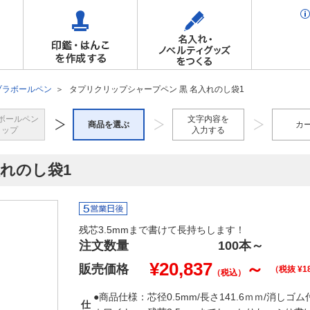
ブラボールペン
タプリクリップシャープペン 黒 名入れのし袋1
ボールペン
文字内容を
商品を選ぶ
カ
トップ
入力する
れのし袋1
残芯3.5mmまで書けて長持ちします！
注文数量
100本
～
¥
20,837
～
販売価格
（税抜 ¥
1
（税込）
●商品仕様：芯径0.5mm/長さ141.6ｍｍ/消し
仕