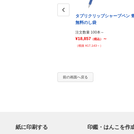
ン カ
タプリクリップシャープペン カ
タプリクリップシャープペン 
Prev
袋1
ラーミックス PP袋
無料のし袋
注文数量 20セット～
注文数量 100本～
¥20,837
～
¥18,857
～
（税込）
（税込）
（税抜 ¥18,943～）
（税抜 ¥17,143～）
前の画面へ戻る
紙に印刷する
印鑑・はんこを作