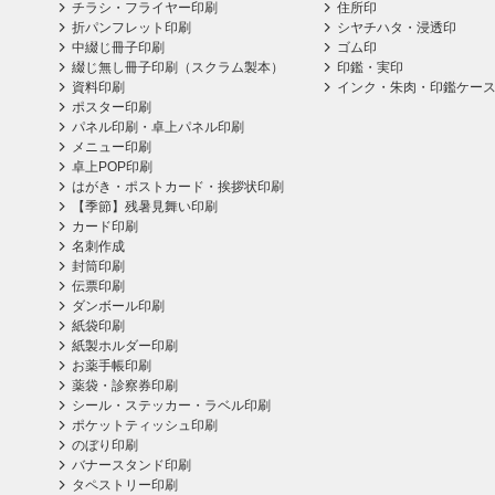
チラシ・フライヤー印刷
住所印
折パンフレット印刷
シヤチハタ・浸透印
中綴じ冊子印刷
ゴム印
綴じ無し冊子印刷（スクラム製本）
印鑑・実印
資料印刷
インク・朱肉・印鑑ケー
ポスター印刷
パネル印刷・卓上パネル印刷
メニュー印刷
卓上POP印刷
はがき・ポストカード・挨拶状印刷
【季節】残暑見舞い印刷
カード印刷
名刺作成
封筒印刷
伝票印刷
ダンボール印刷
紙袋印刷
紙製ホルダー印刷
お薬手帳印刷
薬袋・診察券印刷
シール・ステッカー・ラベル印刷
ポケットティッシュ印刷
のぼり印刷
バナースタンド印刷
タペストリー印刷