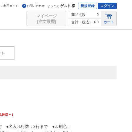
ゲスト 様
新規登録
ログイン
ご利用ガイド
お問い合わせ
ようこそ
商品点数
0
マイページ
(注文履歴)
合計（税込）
¥ 0
カート
ート
8,943
～）
ゴム付 ●名入れ行数：2行まで ●印刷色：