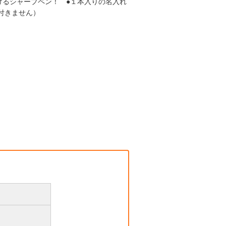
書けるシャープペン！ ●１本入りの名入れ
は付きません）