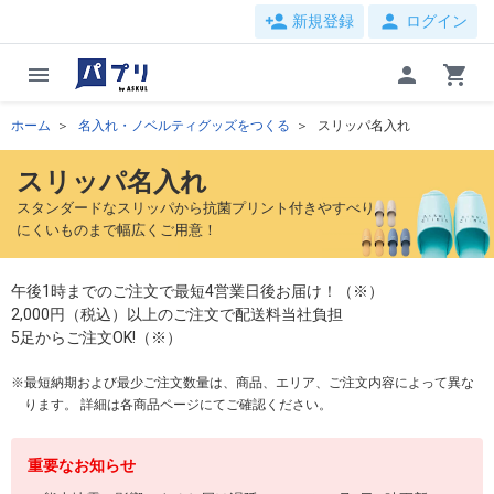
person_add
person
新規登録
ログイン
menu
person
shopping_cart
ホーム
名入れ・ノベルティグッズをつくる
スリッパ名入れ
スリッパ名入れ
スタンダードなスリッパから抗菌プリント付きやすべり
にくいものまで幅広くご用意！
午後1時までのご注文で最短4営業日後お届け！（※）
2,000円（税込）以上のご注文で配送料当社負担
5足からご注文OK!（※）
最短納期および最少ご注文数量は、商品、エリア、ご注文内容によって異な
ります。 詳細は各商品ページにてご確認ください。
重要なお知らせ