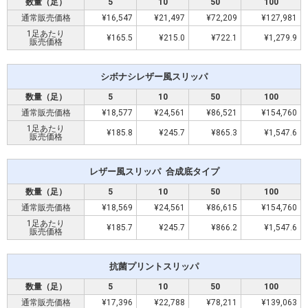
数量（足）
5
10
50
100
通常販売価格
¥16,547
¥21,497
¥72,209
¥127,981
1足
あたり
¥165.5
¥215.0
¥722.1
¥1,279.9
販売価格
シボナシレザー風スリッパ
数量（足）
5
10
50
100
通常販売価格
¥18,577
¥24,561
¥86,521
¥154,760
1足
あたり
¥185.8
¥245.7
¥865.3
¥1,547.6
販売価格
レザー風スリッパ 合成底タイプ
数量（足）
5
10
50
100
通常
販売
価格
¥18,569
¥24,561
¥86,615
¥154,760
1足
あたり
¥185.7
¥245.7
¥866.2
¥1,547.6
販売
価格
抗菌プリントスリッパ
数量（足）
5
10
50
100
通常販売価格
¥17,396
¥22,788
¥78,211
¥139,063