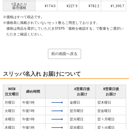
1足
あたり
¥174.0
¥227.9
¥782.2
¥1,390.7
販売価格
価格はすべて税込です。
価格表に掲載されていないセット数もご用意しております。
価格は商品を選択していただきSTEP5「価格を確認する」で数量をご選択い
ただきご確認ください。
前の画面へ戻る
スリッパ名入れ お届けについて
WEB
4営業日後
8営業日後
締め時間
注文曜日
お届け
お届け
月曜日
午後1時
金曜日
翌木曜日
火曜日
午後1時
翌月曜日
翌金曜日
水曜日
午後1時
翌火曜日
翌々月曜日
木曜日
午後1時
翌水曜日
翌々火曜日