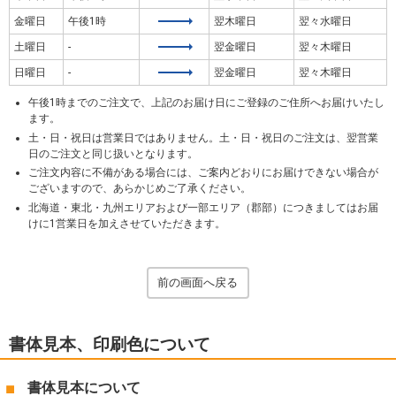
金曜日
午後1時
翌木曜日
翌々水曜日
土曜日
-
翌金曜日
翌々木曜日
日曜日
-
翌金曜日
翌々木曜日
午後1時までのご注文で、上記のお届け日にご登録のご住所へお届けいたし
ます。
土・日・祝日は営業日ではありません。土・日・祝日のご注文は、翌営業
日のご注文と同じ扱いとなります。
ご注文内容に不備がある場合には、ご案内どおりにお届けできない場合が
ございますので、あらかじめご了承ください。
北海道・東北・九州エリアおよび一部エリア（郡部）につきましてはお届
けに1営業日を加えさせていただきます。
前の画面へ戻る
書体見本、印刷色について
書体見本について