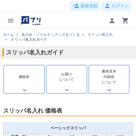
person_add
person
新規登録
ログイン
menu
person
shopping_cart
ホーム
名入れ・ノベルティグッズをつくる
スリッパ名入れ
スリッパ名入れガイド
スリッパ名入れガイド
書体見本
お届け
価格表
印刷色
について
について
スリッパ名入れ 価格表
ベーシックスリッパ