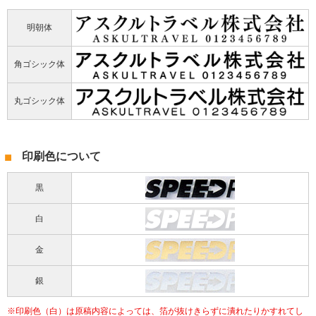
明朝体
角ゴシック体
丸ゴシック体
印刷色について
黒
白
金
銀
印刷色（白）は原稿内容によっては、箔が抜けきらずに潰れたりかすれてし