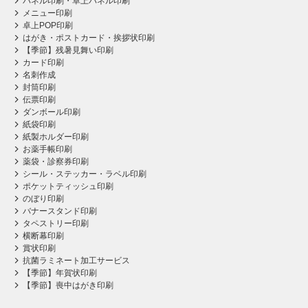
パネル印刷・卓上パネル印刷
メニュー印刷
卓上POP印刷
はがき・ポストカード・挨拶状印刷
【季節】残暑見舞い印刷
カード印刷
名刺作成
封筒印刷
伝票印刷
ダンボール印刷
紙袋印刷
紙製ホルダー印刷
お薬手帳印刷
薬袋・診察券印刷
シール・ステッカー・ラベル印刷
ポケットティッシュ印刷
のぼり印刷
バナースタンド印刷
タペストリー印刷
横断幕印刷
賞状印刷
抗菌ラミネート加工サービス
【季節】年賀状印刷
【季節】喪中はがき印刷