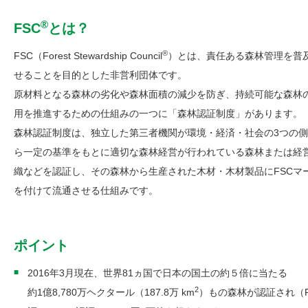
®
FSC
とは？
®
FSC（Forest Stewardship Council
）とは、責任ある森林管理を普
せることを目的とした非営利団体です。
原材料となる森林の劣化や森林面積の減少を防ぎ、持続可能な森林
用を推進するための仕組みの一つに「森林認証制度」があります。
森林認証制度は、独立した第三者機関が環境・経済・社会の3つの
ら一定の基準をもとに適切な森林経営が行われている森林または経
織などを認証し、その森林から生産された木材・木材製品にFSCマ
を付けて流通させる仕組みです。
ポイント
2016年3月現在、世界81ヵ国で日本の国土の約５倍に当たる
2
約1億8,780万ヘクタール（187.8万 km
）もの森林が認証され（