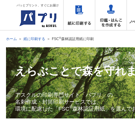
パッとプリント、すぐにお届け
®
ホーム
紙に印刷する
FSC
森林認証用紙に印刷
えらぶことで森を守れ
アスクルの印刷専門サイト「パプリ」の
名刺作成・封筒印刷サービスでは、
®
環境に配慮した「FSC
森林認証用紙」を選んで