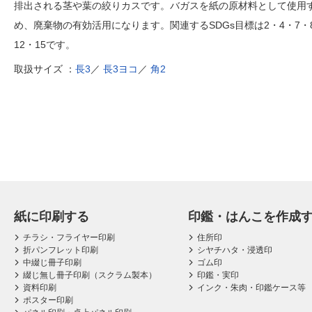
排出される茎や葉の絞りカスです。バガスを紙の原材料として使用
め、廃棄物の有効活用になります。関連するSDGs目標は2・4・7・
12・15です。
取扱サイズ ：
長3
／
長3ヨコ
／
角2
紙に印刷する
印鑑・はんこを作成
チラシ・フライヤー印刷
住所印
折パンフレット印刷
シヤチハタ・浸透印
中綴じ冊子印刷
ゴム印
綴じ無し冊子印刷（スクラム製本）
印鑑・実印
資料印刷
インク・朱肉・印鑑ケース等
ポスター印刷