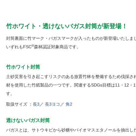
竹ホワイト・透けないバガス封筒が新登場！
封筒裏面に竹マーク・バガスマークが入ったものが新登場いたしま
®
いずれもFSC
森林認証対象商品です。
竹ホワイト封筒
土砂災害を引き起こすリスクのある放置竹林を整備するため伐採さ
材を使用した竹紙製品の一つです。関連するSDGs目標は11・12・1
す。
取扱サイズ ：
長3
／
長3ヨコ
／
角2
透けないバガス封筒
バガスとは、サトウキビから砂糖やバイオマスエタノールを抽出し