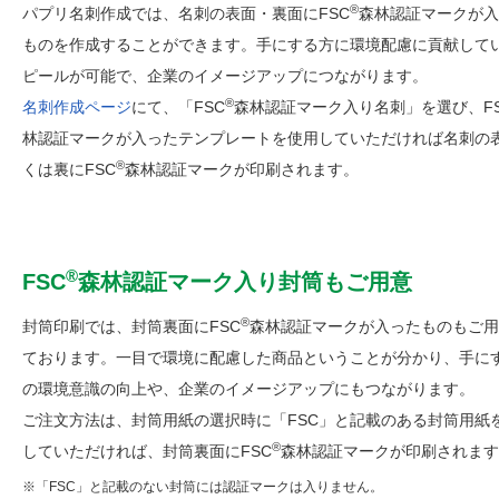
®
パプリ名刺作成では、名刺の表面・裏面にFSC
森林認証マークが入
ものを作成することができます。手にする方に環境配慮に貢献して
ピールが可能で、企業のイメージアップにつながります。
®
名刺作成ページ
にて、「FSC
森林認証マーク入り名刺」を選び、F
林認証マークが入ったテンプレートを使用していただければ名刺の
®
くは裏にFSC
森林認証マークが印刷されます。
®
FSC
森林認証マーク入り封筒もご用意
®
封筒印刷では、封筒裏面にFSC
森林認証マークが入ったものもご用
ております。一目で環境に配慮した商品ということが分かり、手に
の環境意識の向上や、企業のイメージアップにもつながります。
ご注文方法は、封筒用紙の選択時に「FSC」と記載のある封筒用紙
®
していただければ、封筒裏面にFSC
森林認証マークが印刷されます
「FSC」と記載のない封筒には認証マークは入りません。