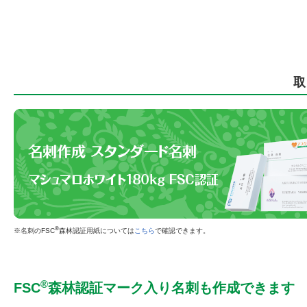
取
®
名刺のFSC
森林認証用紙については
こちら
で確認できます。
®
FSC
森林認証マーク入り名刺も作成できます