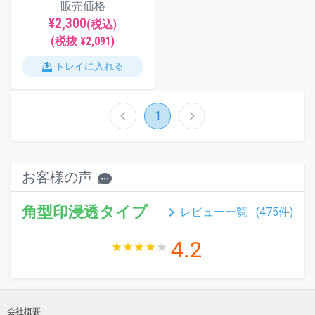
販売価格
¥2,300
(税込)
(税抜 ¥2,091)
トレイに入れる
chevron_left
chevron_right
1
お客様の声
角型印浸透タイプ
keyboard_arrow_right
レビュー一覧 (
475
件)
4.2
会社概要