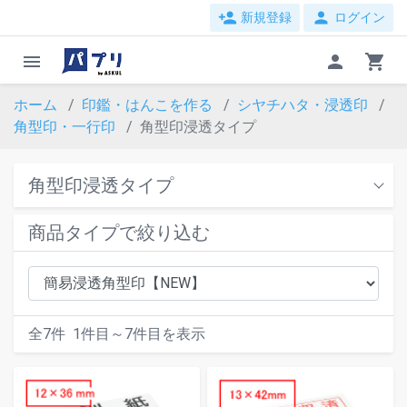
person_add
person
新規登録
ログイン
menu
person
shopping_cart
ホーム
印鑑・はんこを作る
シヤチハタ・浸透印
角型印・一行印
角型印浸透タイプ
角型印浸透タイプ
商品タイプで絞り込む
全
7
件
1
件目～
7
件目を表示