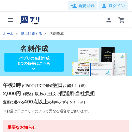
person_add
person
新規登録
ログイン
menu
person
shopping_cart
ホーム
紙に印刷する
名刺作成
名刺作成
パプリの名刺作成
3つの特長はこちら
午後3時
翌日
までのご注文で最短
お届け！（※）
2,000円
配送料当社負担
（税込）以上のご注文で
400点以上
豊富に選べる
の無料デザイン！（※）
お届け日はエリアによって異なる場合がございます。
重要なお知らせ