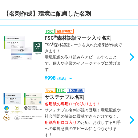
【名刺作成】環境に配慮した名刺
®
FSC
森林認証マーク入り名刺
®
FSC
森林認証マークを入れた名刺が作成で
きます！
環境配慮の取り組みをアピールすること
で、個人や企業のイメージアップに繋げま
す
¥998
～
（税込）
サステナブル名刺
各用紙の専用ロゴが入ります！
サステナブル名刺が続々登場！環境配慮や
社会問題の解決に貢献できるだけでなく、
用紙専用ロゴ入り
のため、お渡しする相手
への環境意識のアピールにもつながりま
す！