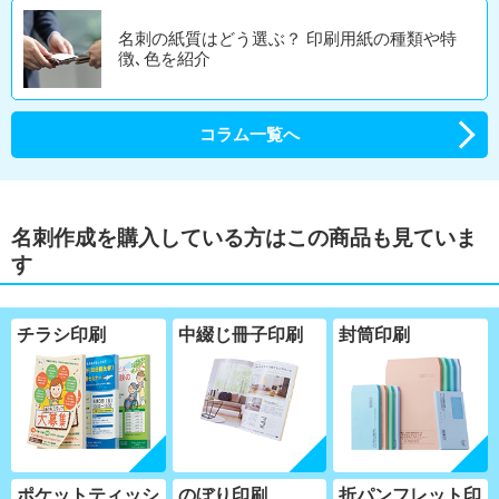
名刺の紙質はどう選ぶ？ 印刷用紙の種類や特
徴､色を紹介
コラム一覧へ
名刺作成を購入している方はこの商品も見ていま
す
チラシ印刷
中綴じ冊子印刷
封筒印刷
ポケットティッシ
のぼり印刷
折パンフレット印