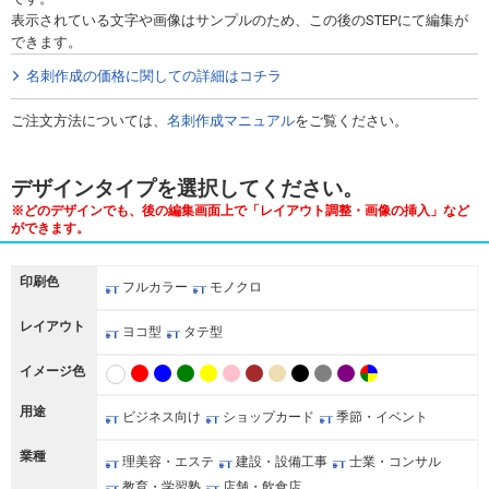
表示されている文字や画像はサンプルのため、この後のSTEPにて編集が
できます。
名刺作成の価格に関しての詳細はコチラ
ご注文方法については、
名刺作成マニュアル
をご覧ください。
デザインタイプを選択してください。
※どのデザインでも、後の編集画面上で「レイアウト調整・画像の挿入」など
ができます。
印刷色
フルカラー
モノクロ
レイアウト
ヨコ型
タテ型
イメージ色
用途
ビジネス向け
ショップカード
季節・イベント
業種
理美容・エステ
建設・設備工事
士業・コンサル
教育・学習塾
店舗・飲食店