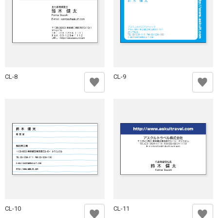
CL-8
CL-9
CL-10
CL-11