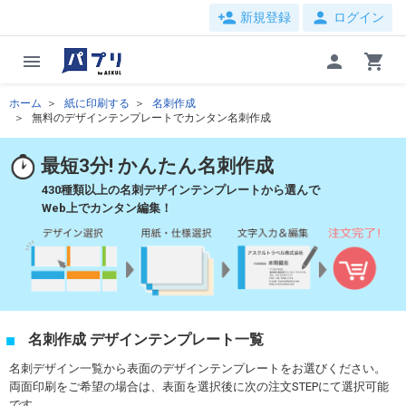
person_add
person
新規登録
ログイン
menu
person
shopping_cart
ホーム
紙に印刷する
名刺作成
無料のデザインテンプレートでカンタン名刺作成
最短3分! かんたん名刺作成
430種類以上の名刺デザインテンプレートから選んで
Web上でカンタン編集！
名刺作成 デザインテンプレート一覧
名刺デザイン一覧から表面のデザインテンプレートをお選びください。
両面印刷をご希望の場合は、表面を選択後に次の注文STEPにて選択可能
です。