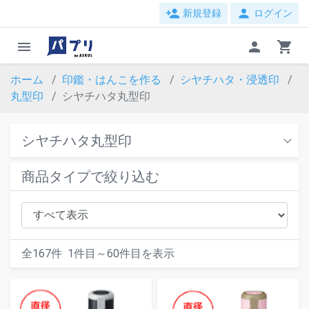
person_add
person
新規登録
ログイン
menu
person
shopping_cart
ホーム
印鑑・はんこを作る
シヤチハタ・浸透印
丸型印
シヤチハタ丸型印
シヤチハタ丸型印
商品タイプで絞り込む
全
167
件
1
件目～
60
件目を表示